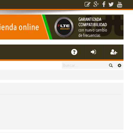
E
A
de
eg
Q
nti
ist
fic
ra
ar
rs
se
e