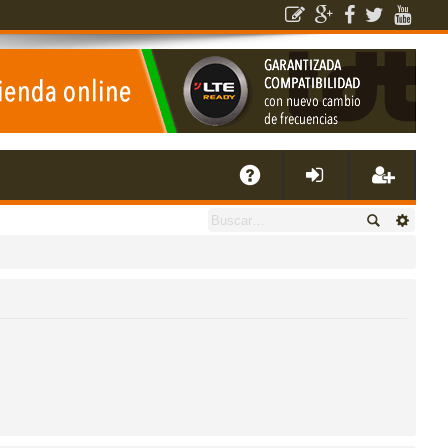
E
A
de
eg
Q
nti
ist
fic
ra
ar
rs
se
e