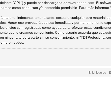
 adelante "GPL") y puede ser descargada de
www.phpbb.com
. El softw
bamos como conductas y/o contenido permisible. Para más información
famatorio, indecente, amenazante, sexual o cualquier otro material que
ales. Hacer eso provocará que sea inmediata y permanentemente expuls
s los envíos son registradas como ayuda para reforzar estas condicion
momento que lo creamos conveniente. Como usuario acuerda que cualqu
on ninguna tercera parte sin su consentimiento, ni "TDTProfesional.c
 comprometidos.
El Equipo