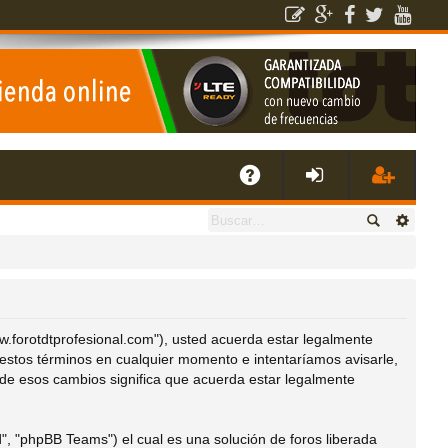
E
A
de
eg
Q
nti
ist
fic
ra
ww.forotdtprofesional.com"), usted acuerda estar legalmente
 estos términos en cualquier momento e intentaríamos avisarle,
ar
rs
de esos cambios significa que acuerda estar legalmente
se
e
", "phpBB Teams") el cual es una solución de foros liberada