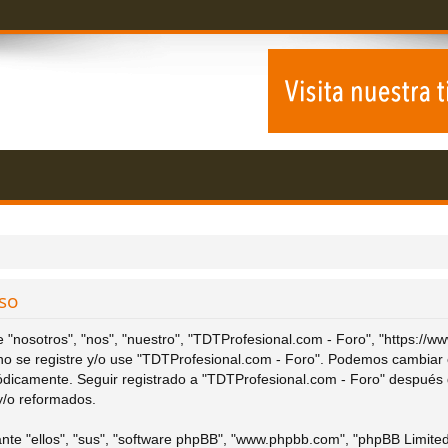
so
 "nosotros", "nos", "nuestro", "TDTProfesional.com - Foro", "https://w
r no se registre y/o use "TDTProfesional.com - Foro". Podemos cambiar
iódicamente. Seguir registrado a "TDTProfesional.com - Foro" después 
y/o reformados.
nte "ellos", "sus", "software phpBB", "www.phpbb.com", "phpBB Limited