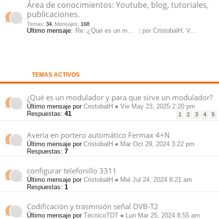
Área de conocimientos: Youtube, blog, tutoriales,
pi
publicaciones.
o
se
e
Temas
:
34
,
Mensajes
:
168
Último mensaje:
Re: ¿Qué es un modulador y pa…
por
CristobalH
, Vie May 23, 2025 2:20 pm
do
s
s
TEMAS ACTIVOS
¿Qué es un modulador y para que sirve un modulador?
Último mensaje por
CristobalH
«
Vie May 23, 2025 2:20 pm
Respuestas:
41
1
2
3
4
5
Avería en portero automático Fermax 4+N
Último mensaje por
CristobalH
«
Mar Oct 29, 2024 3:22 pm
Respuestas:
7
configurar telefonillo 3311
Último mensaje por
CristobalH
«
Mié Jul 24, 2024 8:21 am
Respuestas:
1
Codificación y trasmisión señal DVB-T2
Último mensaje por
TécnicoTDT
«
Lun Mar 25, 2024 8:55 am