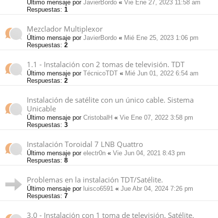
Último mensaje por
JavierBordo
«
Vie Ene 27, 2023 11:58 am
Respuestas:
1
Mezclador Multiplexor
Último mensaje por
JavierBordo
«
Mié Ene 25, 2023 1:06 pm
Respuestas:
2
1.1 - Instalación con 2 tomas de televisión. TDT
Último mensaje por
TécnicoTDT
«
Mié Jun 01, 2022 6:54 am
Respuestas:
2
Instalación de satélite con un único cable. Sistema
Unicable
Último mensaje por
CristobalH
«
Vie Ene 07, 2022 3:58 pm
Respuestas:
3
Instalación Toroidal 7 LNB Quattro
Último mensaje por
electr0n
«
Vie Jun 04, 2021 8:43 pm
Respuestas:
8
Problemas en la instalación TDT/Satélite.
Último mensaje por
luisco6591
«
Jue Abr 04, 2024 7:26 pm
Respuestas:
7
3.0 - Instalación con 1 toma de televisión. Satélite.