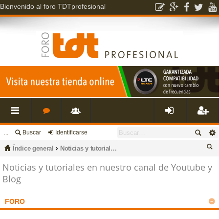
Bienvenido al foro TDTprofesional
...
Buscar
Identificarse
nl
o
s
de
eg
Índice general
Noticias y tutoriales en nuestro canal de Youtube y Blog
ac
r
u
nti
ist
us
Noticias y tutoriales en nuestro canal de Youtube y
Blog
ca
es
o
a
fic
ra
r
FORO
rá
s
ri
ar
rs