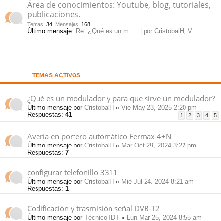
Área de conocimientos: Youtube, blog, tutoriales,
pi
publicaciones.
o
se
e
Temas
:
34
,
Mensajes
:
168
Último mensaje:
Re: ¿Qué es un modulador y pa…
por
CristobalH
, Vie May 23, 2025 2:20 pm
do
s
s
TEMAS ACTIVOS
¿Qué es un modulador y para que sirve un modulador?
Último mensaje por
CristobalH
«
Vie May 23, 2025 2:20 pm
Respuestas:
41
1
2
3
4
5
Avería en portero automático Fermax 4+N
Último mensaje por
CristobalH
«
Mar Oct 29, 2024 3:22 pm
Respuestas:
7
configurar telefonillo 3311
Último mensaje por
CristobalH
«
Mié Jul 24, 2024 8:21 am
Respuestas:
1
Codificación y trasmisión señal DVB-T2
Último mensaje por
TécnicoTDT
«
Lun Mar 25, 2024 8:55 am