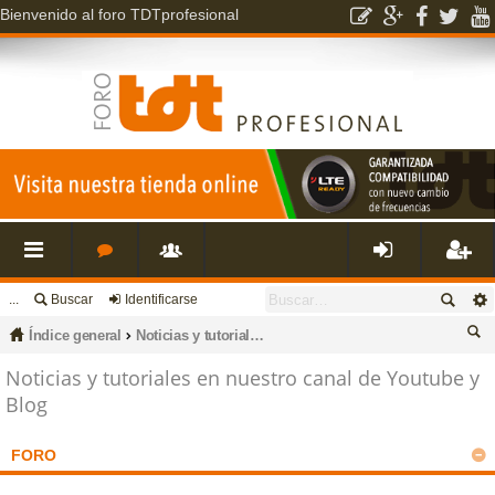
Bienvenido al foro TDTprofesional
...
Buscar
Identificarse
nl
o
s
de
eg
Índice general
Noticias y tutoriales en nuestro canal de Youtube y Blog
ac
r
u
nti
ist
us
Noticias y tutoriales en nuestro canal de Youtube y
Blog
ca
es
o
a
fic
ra
r
FORO
rá
s
ri
ar
rs