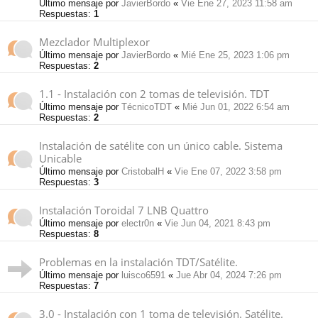
Último mensaje por
JavierBordo
«
Vie Ene 27, 2023 11:58 am
Respuestas:
1
Mezclador Multiplexor
Último mensaje por
JavierBordo
«
Mié Ene 25, 2023 1:06 pm
Respuestas:
2
1.1 - Instalación con 2 tomas de televisión. TDT
Último mensaje por
TécnicoTDT
«
Mié Jun 01, 2022 6:54 am
Respuestas:
2
Instalación de satélite con un único cable. Sistema
Unicable
Último mensaje por
CristobalH
«
Vie Ene 07, 2022 3:58 pm
Respuestas:
3
Instalación Toroidal 7 LNB Quattro
Último mensaje por
electr0n
«
Vie Jun 04, 2021 8:43 pm
Respuestas:
8
Problemas en la instalación TDT/Satélite.
Último mensaje por
luisco6591
«
Jue Abr 04, 2024 7:26 pm
Respuestas:
7
3.0 - Instalación con 1 toma de televisión. Satélite.