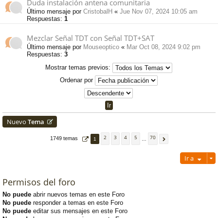
Duda instalación antena comunitaria
Último mensaje por
CristobalH
«
Jue Nov 07, 2024 10:05 am
Respuestas:
1
Mezclar Señal TDT con Señal TDT+SAT
Último mensaje por
Mouseoptico
«
Mar Oct 08, 2024 9:02 pm
Respuestas:
3
Mostrar temas previos:
Ordenar por
Nuevo
Tema
2
3
4
5
70
1749 temas
1
…
Ir a
Permisos del foro
No puede
abrir nuevos temas en este Foro
No puede
responder a temas en este Foro
No puede
editar sus mensajes en este Foro