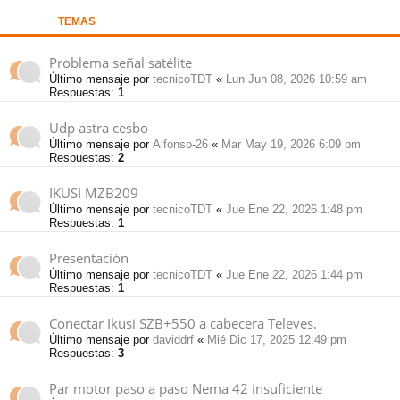
TEMAS
pi
o
se
e
Problema señal satélite
do
s
Último mensaje por
tecnicoTDT
«
Lun Jun 08, 2026 10:59 am
Respuestas:
1
s
Udp astra cesbo
Último mensaje por
Alfonso-26
«
Mar May 19, 2026 6:09 pm
Respuestas:
2
IKUSI MZB209
Último mensaje por
tecnicoTDT
«
Jue Ene 22, 2026 1:48 pm
Respuestas:
1
Presentación
Último mensaje por
tecnicoTDT
«
Jue Ene 22, 2026 1:44 pm
Respuestas:
1
Conectar Ikusi SZB+550 a cabecera Televes.
Último mensaje por
daviddrf
«
Mié Dic 17, 2025 12:49 pm
Respuestas:
3
Par motor paso a paso Nema 42 insuficiente