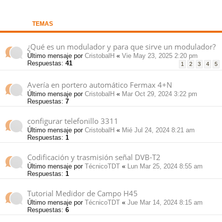
pi
o
se
e
TEMAS
do
s
¿Qué es un modulador y para que sirve un modulador?
Último mensaje por
CristobalH
«
Vie May 23, 2025 2:20 pm
s
Respuestas:
41
1
2
3
4
5
Avería en portero automático Fermax 4+N
Último mensaje por
CristobalH
«
Mar Oct 29, 2024 3:22 pm
Respuestas:
7
configurar telefonillo 3311
Último mensaje por
CristobalH
«
Mié Jul 24, 2024 8:21 am
Respuestas:
1
Codificación y trasmisión señal DVB-T2
Último mensaje por
TécnicoTDT
«
Lun Mar 25, 2024 8:55 am
Respuestas:
1
Tutorial Medidor de Campo H45
Último mensaje por
TécnicoTDT
«
Jue Mar 14, 2024 8:15 am
Respuestas:
6