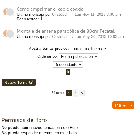
Como empalmar el cable coaxial
Último mensaje por
CristobalH
«
Lun Nov 11, 2013 3:30 pm
Respuestas:
1
Montaje de antena parabólica de 80cm Tecatel.
Último mensaje por
CristobalH
«
Jue May 30, 2013 10:03 am
Mostrar temas previos:
Ordenar por
Nuevo
Tema
2
34 temas
1
Ir a
Permisos del foro
No puede
abrir nuevos temas en este Foro
No puede
responder a temas en este Foro