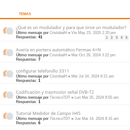
pi
o
se
e
TEMAS
do
s
¿Qué es un modulador y para que sirve un modulador?
Último mensaje por
CristobalH
«
Vie May 23, 2025 2:20 pm
s
Respuestas:
41
1
2
3
4
5
Avería en portero automático Fermax 4+N
Último mensaje por
CristobalH
«
Mar Oct 29, 2024 3:22 pm
Respuestas:
7
configurar telefonillo 3311
Último mensaje por
CristobalH
«
Mié Jul 24, 2024 8:21 am
Respuestas:
1
Codificación y trasmisión señal DVB-T2
Último mensaje por
TécnicoTDT
«
Lun Mar 25, 2024 8:55 am
Respuestas:
1
Tutorial Medidor de Campo H45
Último mensaje por
TécnicoTDT
«
Jue Mar 14, 2024 8:15 am
Respuestas:
6