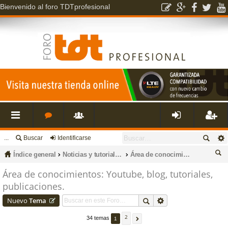
Bienvenido al foro TDTprofesional
...
Buscar
Identificarse
nl
o
s
de
eg
Índice general
Noticias y tutoriales en nuestro canal de Youtube y Blog
Área de conocimientos: Youtube, blog, tutoriales, publicaciones.
ac
r
u
nti
ist
us
Área de conocimientos: Youtube, blog, tutoriales,
publicaciones.
ca
es
o
a
fic
ra
r
Nuevo
Tema
rá
s
ri
ar
rs
2
34 temas
1