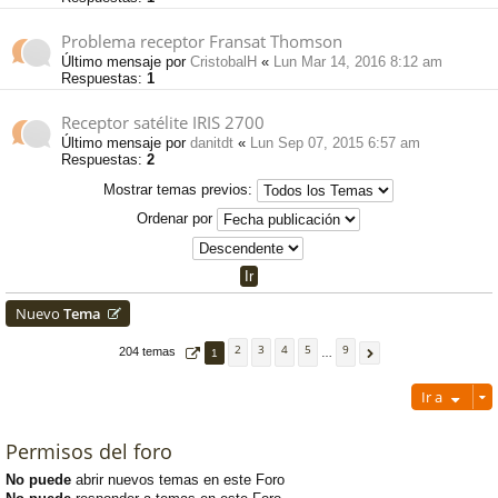
Problema receptor Fransat Thomson
Último mensaje por
CristobalH
«
Lun Mar 14, 2016 8:12 am
Respuestas:
1
Receptor satélite IRIS 2700
Último mensaje por
danitdt
«
Lun Sep 07, 2015 6:57 am
Respuestas:
2
Mostrar temas previos:
Ordenar por
Nuevo
Tema
2
3
4
5
9
204 temas
1
…
Ir a
Permisos del foro
No puede
abrir nuevos temas en este Foro