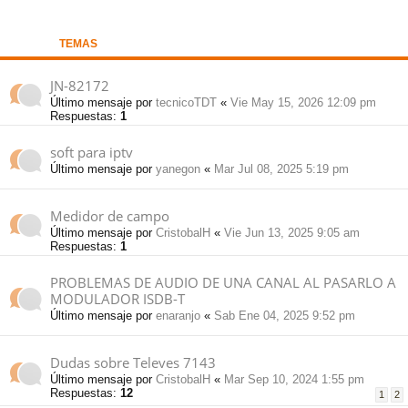
pi
o
se
e
TEMAS
do
s
JN-82172
Último mensaje por
tecnicoTDT
«
Vie May 15, 2026 12:09 pm
s
Respuestas:
1
soft para iptv
Último mensaje por
yanegon
«
Mar Jul 08, 2025 5:19 pm
Medidor de campo
Último mensaje por
CristobalH
«
Vie Jun 13, 2025 9:05 am
Respuestas:
1
PROBLEMAS DE AUDIO DE UNA CANAL AL PASARLO A
MODULADOR ISDB-T
Último mensaje por
enaranjo
«
Sab Ene 04, 2025 9:52 pm
Dudas sobre Televes 7143
Último mensaje por
CristobalH
«
Mar Sep 10, 2024 1:55 pm
Respuestas:
12
1
2