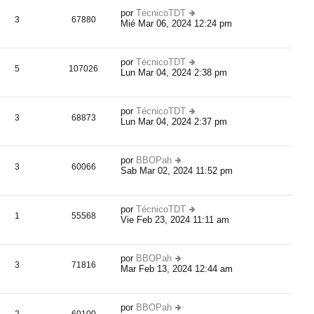
n
m
s
por
TécnicoTDT
o
3
67880
aj
Mié Mar 06, 2024 12:24 pm
er
m
e
úl
e
ti
n
m
s
por
TécnicoTDT
o
5
107026
aj
Lun Mar 04, 2024 2:38 pm
er
m
e
úl
e
ti
n
m
s
por
TécnicoTDT
o
3
68873
aj
Lun Mar 04, 2024 2:37 pm
er
m
e
úl
e
ti
n
m
s
por
BBOPah
o
3
60066
aj
Sab Mar 02, 2024 11:52 pm
er
m
e
úl
e
ti
n
m
s
por
TécnicoTDT
o
1
55568
aj
Vie Feb 23, 2024 11:11 am
er
m
e
úl
e
ti
n
m
s
por
BBOPah
o
3
71816
aj
Mar Feb 13, 2024 12:44 am
er
m
e
úl
e
ti
n
m
s
por
BBOPah
o