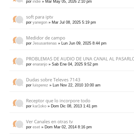
por
indie
» Mar May 05, 2026 2:10 pm
do
soft para iptv
s
por
yanegon
» Mar Jul 08, 2025 5:19 pm
Medidor de campo
por
Jesusantenas
» Lun Jun 09, 2025 8:44 pm
PROBLEMAS DE AUDIO DE UNA CANAL AL PASARL
por
enaranjo
» Sab Ene 04, 2025 9:52 pm
Dudas sobre Televes 7143
por
luisperez
» Lun Nov 22, 2010 10:00 am
Receptor que lo incorpore todo
por
kar1oko
» Dom Dic 08, 2013 1:41 pm
Ver Canales en otras tv
por
eset
» Dom Mar 02, 2014 8:16 pm