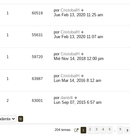
ti
n
m
s
por
CristobalH
o
1
60519
aj
Jue Feb 13, 2020 11:25 am
er
m
e
úl
e
ti
n
m
s
por
CristobalH
o
1
55631
aj
Jue Feb 13, 2020 11:07 am
er
m
e
úl
e
ti
n
m
s
por
CristobalH
o
1
59720
aj
Mié Nov 14, 2018 12:00 pm
er
m
e
úl
e
ti
n
m
s
por
CristobalH
o
1
63987
aj
Lun Mar 14, 2016 8:12 am
er
m
e
úl
e
ti
n
m
s
por
danitdt
o
2
63001
aj
Lun Sep 07, 2015 6:57 am
er
m
e
úl
e
ti
n
m
s
o
aj
m
e
2
3
4
5
9
204 temas
1
…
e
n