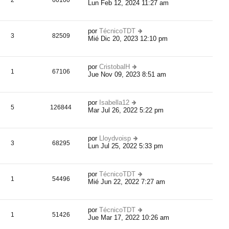
2
60100
aj
Lun Feb 12, 2024 11:27 am
er
m
e
úl
e
ti
n
m
s
por
TécnicoTDT
o
3
82509
aj
Mié Dic 20, 2023 12:10 pm
er
m
e
úl
e
ti
n
m
s
por
CristobalH
o
1
67106
aj
Jue Nov 09, 2023 8:51 am
er
m
e
úl
e
ti
n
m
s
por
Isabella12
o
5
126844
aj
Mar Jul 26, 2022 5:22 pm
er
m
e
úl
e
ti
n
m
s
por
Lloydvoisp
o
3
68295
aj
Lun Jul 25, 2022 5:33 pm
er
m
e
úl
e
ti
n
m
s
por
TécnicoTDT
o
1
54496
aj
Mié Jun 22, 2022 7:27 am
er
m
e
úl
e
ti
n
m
s
por
TécnicoTDT
o
1
51426
aj
Jue Mar 17, 2022 10:26 am
er
m
e
úl
e