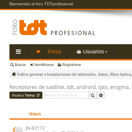
Bienvenido al foro TDTprofesional
Foros
Usuarios
Buscar
Identificarse
Registrarse
nl
Índice general
Instalaciones de televisión, datos, fibra óptica,
ac
Receptores de satélite, tdt, android, iptv, enigma, 
Nuevo
Tema
es
rá
TEMAS
pi
JN-82172