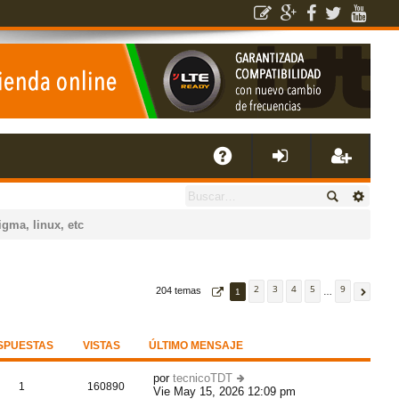
E
A
de
eg
igma, linux, etc
Q
nti
ist
fic
ra
2
3
4
5
9
204 temas
1
…
ar
rs
SPUESTAS
VISTAS
ÚLTIMO MENSAJE
se
e
por
tecnicoTDT
1
160890
Vie May 15, 2026 12:09 pm
er