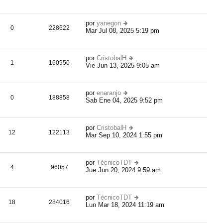
úl
ti
m
por
yanegon
o
0
228622
Mar Jul 08, 2025 5:19 pm
er
m
úl
e
ti
n
m
s
por
CristobalH
o
1
160950
aj
Vie Jun 13, 2025 9:05 am
er
m
e
úl
e
ti
n
m
s
por
enaranjo
o
0
188858
aj
Sab Ene 04, 2025 9:52 pm
er
m
e
úl
e
ti
n
m
s
por
CristobalH
o
12
122113
aj
Mar Sep 10, 2024 1:55 pm
er
m
e
úl
e
ti
n
m
s
por
TécnicoTDT
o
4
96057
aj
Jue Jun 20, 2024 9:59 am
er
m
e
úl
e
ti
n
m
s
por
TécnicoTDT
o
18
284016
aj
Lun Mar 18, 2024 11:19 am
er
m
e
úl
e
ti