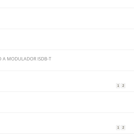
O A MODULADOR ISDB-T
1
2
1
2