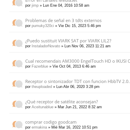
Error en canales MediaSet
por
jimp
» Lun Ene 04, 2016 10:58 am
Problemas de señal en 3 tdts externos
por
pumuky320ci
» Vie Dic 15, 2023 5:46 pm
¿Puedo sustituit VIARK SAT por VIARK LIL2?
por
InstaladorNovato
» Lun Nov 06, 2023 11:21 am
Cual recomendais AM3000 EngelTouch HD o IKUSI 
por
Fazerblue
» Vie Oct 04, 2013 6:46 am
Receptor o sintonizador TDT con funcion HbbTV 2.0.
por
theuploaded
» Lun Abr 06, 2020 3:28 pm
¿Qué receptor de satélite aconsejan?
por
Aceitunablue
» Mar Jun 21, 2022 8:32 am
comprar codigo goodcam
por
ermakina
» Mié Mar 16, 2022 10:51 pm