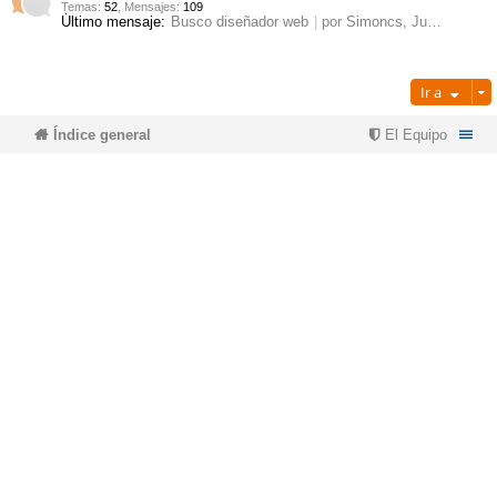
Temas
:
52
,
Mensajes
:
109
Último mensaje:
Busco diseñador web
por
Simoncs
, Jue Mar 12, 2026 3:10 pm
pi
o
se
e
do
s
Ir a
Índice general
El Equipo
s