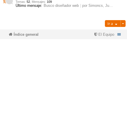
Temas
:
52
,
Mensajes
:
109
Último mensaje:
Busco diseñador web
por
Simoncs
, Jue Mar 12, 2026 3:10 pm
pi
o
se
e
do
s
Ir a
Índice general
El Equipo
s