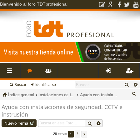
Bienvenido al foro TDTprofesional
...
Buscar
Identificarse
nl
o
s
de
eg
Índice general
Instalaciones de televisión, datos, fibra óptica, porteros, cctv e intrusión.
Ayuda con instalaciones de seguridad. CCTV e instrusión
ac
r
u
nti
ist
us
Ayuda con instalaciones de seguridad. CCTV e
instrusión
ca
es
o
a
fic
ra
r
Nuevo
Tema
rá
s
ri
ar
rs
2
28 temas
1