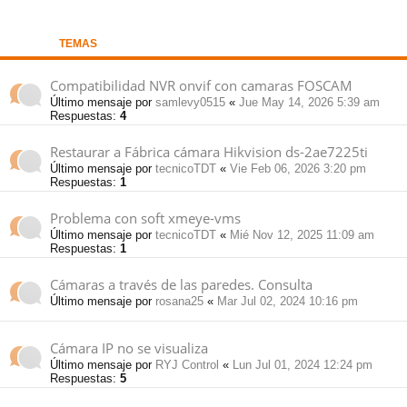
pi
o
se
e
TEMAS
do
s
Compatibilidad NVR onvif con camaras FOSCAM
Último mensaje por
samlevy0515
«
Jue May 14, 2026 5:39 am
s
Respuestas:
4
Restaurar a Fábrica cámara Hikvision ds-2ae7225ti
Último mensaje por
tecnicoTDT
«
Vie Feb 06, 2026 3:20 pm
Respuestas:
1
Problema con soft xmeye-vms
Último mensaje por
tecnicoTDT
«
Mié Nov 12, 2025 11:09 am
Respuestas:
1
Cámaras a través de las paredes. Consulta
Último mensaje por
rosana25
«
Mar Jul 02, 2024 10:16 pm
Cámara IP no se visualiza
Último mensaje por
RYJ Control
«
Lun Jul 01, 2024 12:24 pm
Respuestas:
5