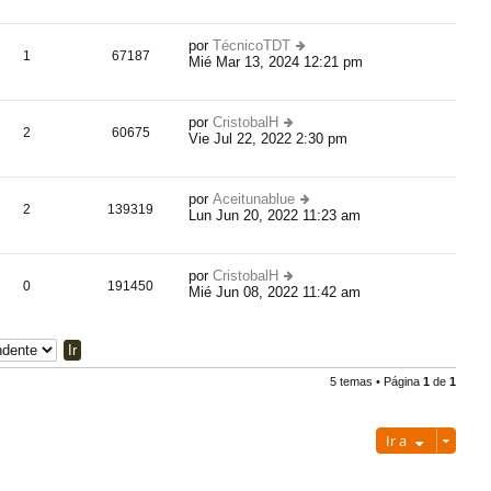
úl
ti
m
por
TécnicoTDT
o
1
67187
Mié Mar 13, 2024 12:21 pm
er
m
úl
e
ti
n
m
s
por
CristobalH
o
2
60675
aj
Vie Jul 22, 2022 2:30 pm
er
m
e
úl
e
ti
n
m
s
por
Aceitunablue
o
2
139319
aj
Lun Jun 20, 2022 11:23 am
er
m
e
úl
e
ti
n
m
s
por
CristobalH
o
0
191450
aj
Mié Jun 08, 2022 11:42 am
er
m
e
úl
e
ti
n
m
s
o
aj
m
e
5 temas • Página
1
de
1
e
n
s
Ir a
aj
e