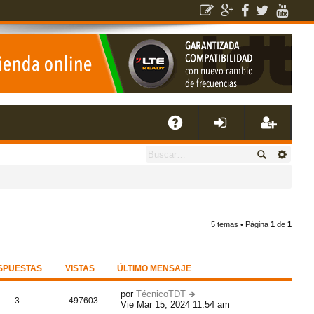
E
A
de
eg
Q
nti
ist
5 temas • Página
1
de
1
fic
ra
ar
rs
SPUESTAS
VISTAS
ÚLTIMO MENSAJE
por
TécnicoTDT
se
e
3
497603
Vie Mar 15, 2024 11:54 am
er