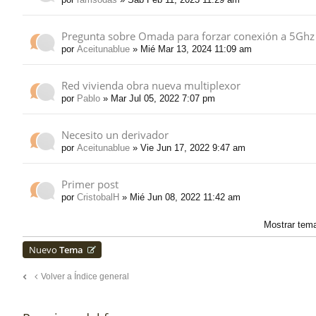
do
Pregunta sobre Omada para forzar conexión a 5Ghz
por
Aceitunablue
» Mié Mar 13, 2024 11:09 am
s
Red vivienda obra nueva multiplexor
por
Pablo
» Mar Jul 05, 2022 7:07 pm
Necesito un derivador
por
Aceitunablue
» Vie Jun 17, 2022 9:47 am
Primer post
por
CristobalH
» Mié Jun 08, 2022 11:42 am
Mostrar tem
Nuevo
Tema
Volver a Índice general