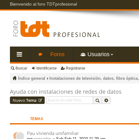
Bienvenido al foro TDTprofesional
Foros
Usuarios
Buscar
Identificarse
Registrarse
nl
Índice general
Instalaciones de televisión, datos, fibra óptica,
ac
Ayuda con instalaciones de redes de datos
Nuevo
Tema
es
rá
TEMAS
pi
Pau vivienda unifamiliar
por
ramsodas
» Sab Feb 11, 2023 11:29 am