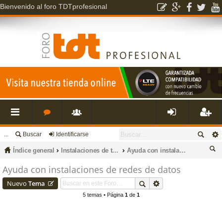
Bienvenido al foro TDTprofesional
...
Buscar
Identificarse
nl
o
s
de
eg
Índice general
Instalaciones de televisión, datos, fibra óptica, porteros, cctv e intrusión.
Ayuda con instalaciones de redes de datos
ac
r
u
nti
ist
us
Ayuda con instalaciones de redes de datos
ca
Nuevo
Tema
es
o
a
fic
ra
r
5 temas • Página
1
de
1
rá
s
ri
ar
rs