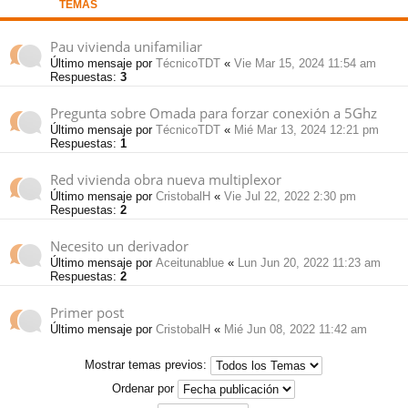
TEMAS
pi
o
se
e
Pau vivienda unifamiliar
Último mensaje por
TécnicoTDT
«
Vie Mar 15, 2024 11:54 am
do
s
Respuestas:
3
Pregunta sobre Omada para forzar conexión a 5Ghz
s
Último mensaje por
TécnicoTDT
«
Mié Mar 13, 2024 12:21 pm
Respuestas:
1
Red vivienda obra nueva multiplexor
Último mensaje por
CristobalH
«
Vie Jul 22, 2022 2:30 pm
Respuestas:
2
Necesito un derivador
Último mensaje por
Aceitunablue
«
Lun Jun 20, 2022 11:23 am
Respuestas:
2
Primer post
Último mensaje por
CristobalH
«
Mié Jun 08, 2022 11:42 am
Mostrar temas previos:
Ordenar por