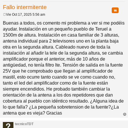
Fallo intermitente
pi
o
se
e
Citar
Vie Oct 17, 2025 5:56 am
M
do
s
e
Buenas a todos, os comento mi problema a ver si me podéis
n
ayudar. Instalación en un pequeño pueblo de Teruel a
s
a
1500m de altura. Instalación en casa familiar de 3 alturas,
s
j
antena individual para 2 televisores uno en la planta baja
e
otra en la segunda altura. Cableado nuevo de toda la
instalación al añadir la tele de la segunda altura, se cambia
amplificador porque el anterior, más de 10 años de
antigüedad, no tenía filtro lte. Tensión de salida en la fuente
25V que he comprobado que llegan al amplificador de
mastil, esto ocurre tanto cuando se ve como cuando no,
tanto el led del amplificador como de la fuente están
siempre encendidos. He probado también cambiar la
orientación de la antena a los dos repetidores que dan
cobertura al pueblo con idéntico resultado. ¿Alguna idea de
lo que falla? ¿La pequeña sobretension de la fuente?¿La
antena que es vieja? Gracias
rri
ba
tecnicoTDT