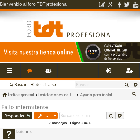
Bienvenido al foro TDTprofesional
...
Buscar
Identificarse
nl
o
s
de
eg
Índice general
Instalaciones de televisión, datos, fibra óptica, porteros, cctv e intrusión.
Ayuda para instalaciones de TDT y satélite
ac
r
u
nti
ist
us
Fallo intermitente
ca
Responder
es
o
a
fic
ra
r
3 mensajes • Página
1
de
1
Luis_g_d
rá
s
ri
ar
rs