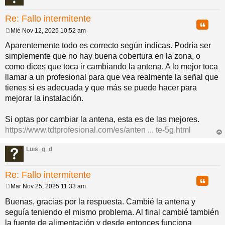
Re: Fallo intermitente
Citar
Mié Nov 12, 2025 10:52 am
M
e
Aparentemente todo es correcto según indicas. Podría ser
n
simplemente que no hay buena cobertura en la zona, o
s
a
como dices que toca ir cambiando la antena. A lo mejor toca
j
llamar a un profesional para que vea realmente la señal que
e
tienes si es adecuada y que más se puede hacer para
mejorar la instalación.
Si optas por cambiar la antena, esta es de las mejores.
https://www.tdtprofesional.com/es/anten ... te-5g.html
rri
ba
Luis_g_d
Re: Fallo intermitente
Citar
Mar Nov 25, 2025 11:33 am
M
e
Buenas, gracias por la respuesta. Cambié la antena y
n
seguía teniendo el mismo problema. Al final cambié también
s
a
la fuente de alimentación y desde entonces funciona