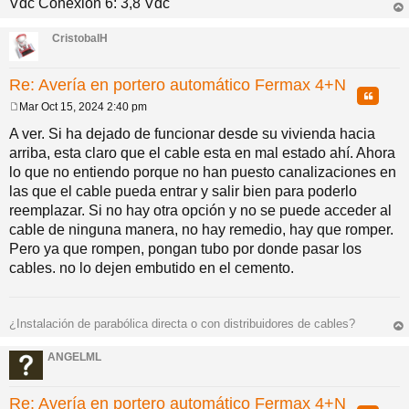
Vdc Conexión 6: 3,8 Vdc
rri
ba
CristobalH
Re: Avería en portero automático Fermax 4+N
Citar
Mar Oct 15, 2024 2:40 pm
M
e
A ver. Si ha dejado de funcionar desde su vivienda hacia
n
arriba, esta claro que el cable esta en mal estado ahí. Ahora
s
a
lo que no entiendo porque no han puesto canalizaciones en
j
las que el cable pueda entrar y salir bien para poderlo
e
reemplazar. Si no hay otra opción y no se puede acceder al
cable de ninguna manera, no hay remedio, hay que romper.
Pero ya que rompen, pongan tubo por donde pasar los
cables. no lo dejen embutido en el cemento.
¿Instalación de parabólica directa o con distribuidores de cables?
rri
ba
ANGELML
Re: Avería en portero automático Fermax 4+N