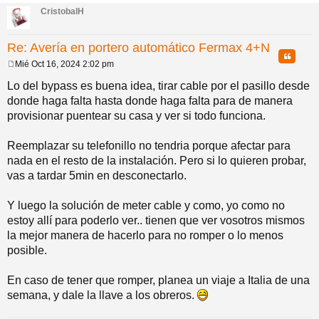
ba
CristobalH
Re: Avería en portero automático Fermax 4+N
Citar
Mié Oct 16, 2024 2:02 pm
M
e
Lo del bypass es buena idea, tirar cable por el pasillo desde
n
donde haga falta hasta donde haga falta para de manera
s
a
provisionar puentear su casa y ver si todo funciona.
j
e
Reemplazar su telefonillo no tendria porque afectar para
nada en el resto de la instalación. Pero si lo quieren probar,
vas a tardar 5min en desconectarlo.
Y luego la solución de meter cable y como, yo como no
estoy allí para poderlo ver.. tienen que ver vosotros mismos
la mejor manera de hacerlo para no romper o lo menos
posible.
En caso de tener que romper, planea un viaje a Italia de una
semana, y dale la llave a los obreros.