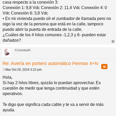
casa respecto a la conexión 3:
Conexión 1: 9,8 Vdc Conexión 2: 11,4 Vdc Conexión 4: 0
Vdc Conexión 6: 3,8 Vdc
• En mi vivienda puedo oír el zumbador de llamada pero no
oigo la voz de la persona que está en la calle, tampoco
puedo abrir la puerta de entrada de la calle.
¿Cuáles de los 4 hilos comunes -1,2,3 y 6- pueden estar
dañados?
rri
ba
CristobalH
Re: Avería en portero automático Fermax 4+N
Citar
Mar Oct 29, 2024 3:22 pm
M
e
Hola,
n
Si hay 2 hilos libres, quizás lo puedan aprovechar. Es
s
a
cuestión de medir que tenga continuidad y que estén
j
operativos.
e
Te digo que significa cada cable y te va a servir de más
ayuda.