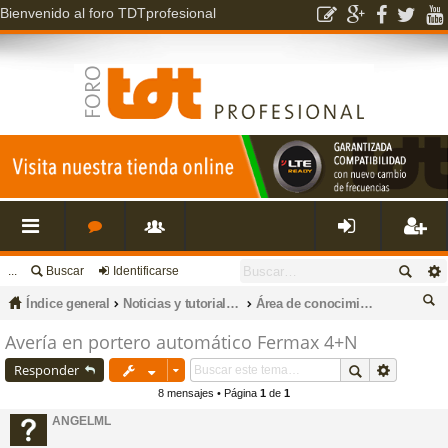
Bienvenido al foro TDTprofesional
...
Buscar
Identificarse
nl
o
s
de
eg
Índice general
Noticias y tutoriales en nuestro canal de Youtube y Blog
Área de conocimientos: Youtube, blog, tutoriales, publicaciones.
ac
r
u
nti
ist
us
Avería en portero automático Fermax 4+N
ca
Responder
es
o
a
fic
ra
r
8 mensajes • Página
1
de
1
ANGELML
rá
s
ri
ar
rs