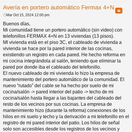
Avería en portero automático Fermax 4+N
pi
o
se
e
Citar
Mar Oct 15, 2024 12:00 pm
M
do
s
e
Buenos días,
n
Mi comunidad tiene un portero automático (sin video) con
s
a
telefonillos FERMAX 4+N en 13 viviendas (13 pisos).
s
j
MI vivienda está en el piso 3C, el cableado de vivienda a
e
vivienda se hace por la pared interior de las cocinas,
existiendo un registro en cada pared. He hecho reforma en
mi cocina integrándola al salón, teniendo que eliminar la
pared por donde iba el cableado del telefonillo.
El nuevo cableado de mi vivienda lo hizo la empresa de
mantenimiento del portero automático de la comunidad. El
nuevo “rutado” del cable se ha hecho por suelo de mi
cocina/salón -> pared interior del patio -> techo de mi
cocina/salón hasta llegar a las bajantes del cableado del
resto de los vecinos por sus cocinas. La empresa de
mantenimiento hizo (durante la reforma) conexiones de los
hilos en mi suelo y techo y la derivación a mi telefonillo en el
registro de mi pared interior del patio. Los hilos de señal
solo son accesibles desde los registros de los vecinos y