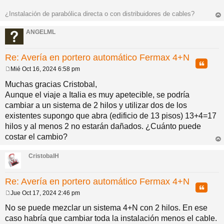
¿Instalación de parabólica directa o con distribuidores de cables?
rri
ba
ANGELML
Re: Avería en portero automático Fermax 4+N
Citar
Mié Oct 16, 2024 6:58 pm
M
e
Muchas gracias Cristobal,
n
Aunque el viaje a Italia es muy apetecible, se podría
s
a
cambiar a un sistema de 2 hilos y utilizar dos de los
j
existentes supongo que abra (edificio de 13 pisos) 13+4=17
e
hilos y al menos 2 no estarán dañados. ¿Cuánto puede
costar el cambio?
rri
ba
CristobalH
Re: Avería en portero automático Fermax 4+N
Citar
Jue Oct 17, 2024 2:46 pm
M
e
No se puede mezclar un sistema 4+N con 2 hilos. En ese
n
caso habría que cambiar toda la instalación menos el cable.
s