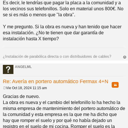
a
Es decir, le tendrías que pagar la placa a la comunidad y a
j
los vecinos sus telefonillos. Solo en material unos 800€. No
e
se si es más o menos que "la obra".
Y me pregunto. Si la obra es nueva y han tenido que hacer
esa instalación. ¿No te tienen que dar garantía de
instalación hasta X tiempo?
¿Instalación de parabólica directa o con distribuidores de cables?
rri
ba
ANGELML
Re: Avería en portero automático Fermax 4+N
Citar
Vie Oct 18, 2024 11:15 am
M
e
Gracias de nuevo.
n
La obra es nueva y el cambio del telefonillo lo ha hecho la
s
a
misma empresa de mantenimiento del portero automático de
j
la comunidad y esta empresa es la que me ha dicho que
e
hay que romper el suelo y por qué no había dejado un
registro en el suelo de mi cocina. Romper el suelo es la