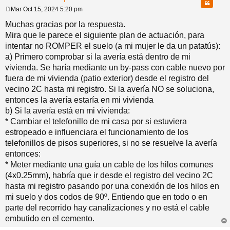
Citar
Mar Oct 15, 2024 5:20 pm
M
e
Muchas gracias por la respuesta.
n
Mira que le parece el siguiente plan de actuación, para
s
a
intentar no ROMPER el suelo (a mi mujer le da un patatús):
j
a) Primero comprobar si la avería está dentro de mi
e
vivienda. Se haría mediante un by-pass con cable nuevo por
fuera de mi vivienda (patio exterior) desde el registro del
vecino 2C hasta mi registro. Si la avería NO se soluciona,
entonces la avería estaría en mi vivienda
b) Si la avería está en mi vivienda:
* Cambiar el telefonillo de mi casa por si estuviera
estropeado e influenciara el funcionamiento de los
telefonillos de pisos superiores, si no se resuelve la avería
entonces:
* Meter mediante una guía un cable de los hilos comunes
(4x0.25mm), habría que ir desde el registro del vecino 2C
hasta mi registro pasando por una conexión de los hilos en
mi suelo y dos codos de 90º. Entiendo que en todo o en
parte del recorrido hay canalizaciones y no está el cable
embutido en el cemento.
rri