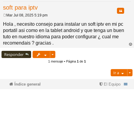
soft para iptv
pi
o
se
e
Citar
Mar Jul 08, 2025 5:19 pm
M
do
s
e
Hola , necesito consejo para instalar un soft iptv en mi pc
n
portatil asi como en la tablet android y que tenga un buen
s
a
tuto en nuestro idioma para poder configurar ¿ cual me
s
j
recomendais ? gracias .
e
rri
ba
Responder
1 mensaje • Página
1
de
1
Ir a
Índice general
El Equipo