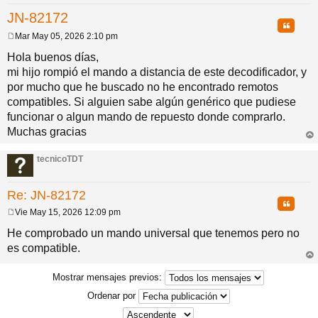
JN-82172
pi
o
se
e
Citar
Mar May 05, 2026 2:10 pm
M
do
s
e
Hola buenos días,
n
mi hijo rompió el mando a distancia de este decodificador, y
s
a
por mucho que he buscado no he encontrado remotos
s
j
compatibles. Si alguien sabe algún genérico que pudiese
e
funcionar o algun mando de repuesto donde comprarlo.
Muchas gracias
rri
ba
tecnicoTDT
Re: JN-82172
Citar
Vie May 15, 2026 12:09 pm
M
e
He comprobado un mando universal que tenemos pero no
n
es compatible.
s
a
rri
j
ba
Mostrar mensajes previos:
e
Ordenar por