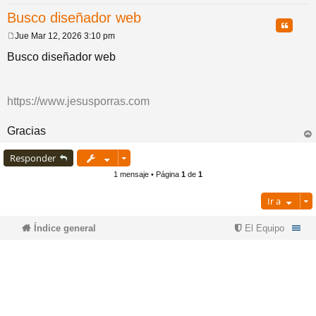
Busco diseñador web
pi
o
se
e
Citar
Jue Mar 12, 2026 3:10 pm
M
do
s
e
Busco diseñador web
n
s
a
s
j
https://www.jesusporras.com
e
Gracias
rri
ba
Responder
1 mensaje • Página
1
de
1
Ir a
Índice general
El Equipo