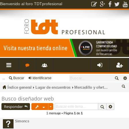
Bienvenido al foro TDTprofesional
...
Buscar
Identificarse
nl
o
s
de
eg
Índice general
Lugar de encuentros
Mercadillo y ofertas de empleo
ac
r
u
nti
ist
us
Busco diseñador web
ca
Responder
es
o
a
fic
ra
r
1 mensaje • Página
1
de
1
Simoncs
rá
s
ri
ar
rs