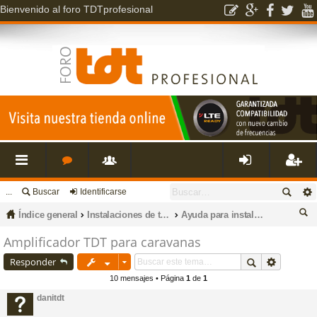
Bienvenido al foro TDTprofesional
...
Buscar
Identificarse
nl
o
s
de
eg
Índice general
Instalaciones de televisión, datos, fibra óptica, porteros, cctv e intrusión.
Ayuda para instalaciones en caravanas y embarcaciones
ac
r
u
nti
ist
us
Amplificador TDT para caravanas
ca
Responder
es
o
a
fic
ra
r
10 mensajes • Página
1
de
1
danitdt
rá
s
ri
ar
rs