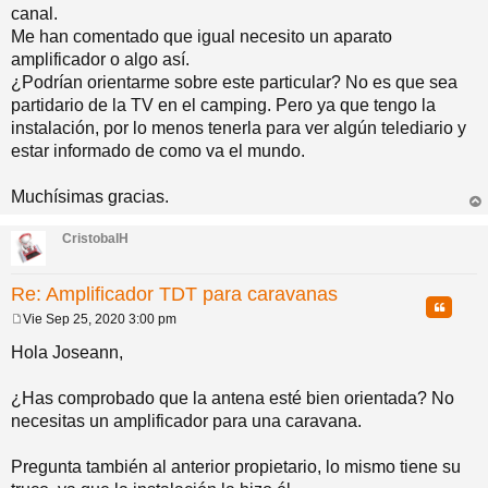
canal.
Me han comentado que igual necesito un aparato
amplificador o algo así.
¿Podrían orientarme sobre este particular? No es que sea
partidario de la TV en el camping. Pero ya que tengo la
instalación, por lo menos tenerla para ver algún telediario y
estar informado de como va el mundo.
Muchísimas gracias.
rri
ba
CristobalH
Re: Amplificador TDT para caravanas
Citar
Vie Sep 25, 2020 3:00 pm
M
e
Hola Joseann,
n
s
a
¿Has comprobado que la antena esté bien orientada? No
j
necesitas un amplificador para una caravana.
e
Pregunta también al anterior propietario, lo mismo tiene su