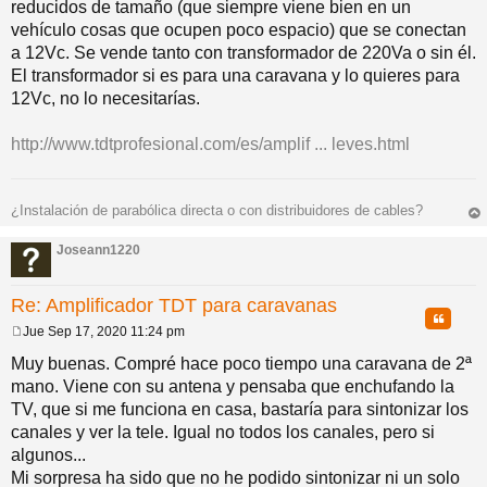
reducidos de tamaño (que siempre viene bien en un
s
a
vehículo cosas que ocupen poco espacio) que se conectan
j
a 12Vc. Se vende tanto con transformador de 220Va o sin él.
e
El transformador si es para una caravana y lo quieres para
12Vc, no lo necesitarías.
http://www.tdtprofesional.com/es/amplif ... leves.html
¿Instalación de parabólica directa o con distribuidores de cables?
rri
ba
Joseann1220
Re: Amplificador TDT para caravanas
Citar
Jue Sep 17, 2020 11:24 pm
M
e
Muy buenas. Compré hace poco tiempo una caravana de 2ª
n
mano. Viene con su antena y pensaba que enchufando la
s
a
TV, que si me funciona en casa, bastaría para sintonizar los
j
canales y ver la tele. Igual no todos los canales, pero si
e
algunos...
Mi sorpresa ha sido que no he podido sintonizar ni un solo