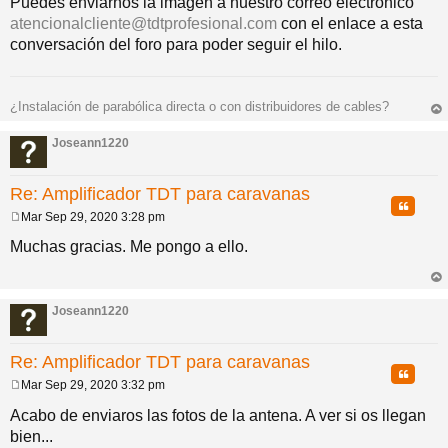
Puedes enviarnos la imagen a nuestro correo electrónico
n
atencionalcliente@tdtprofesional.com
con el enlace a esta
s
a
conversación del foro para poder seguir el hilo.
j
e
¿Instalación de parabólica directa o con distribuidores de cables?
rri
ba
Joseann1220
Re: Amplificador TDT para caravanas
Citar
Mar Sep 29, 2020 3:28 pm
M
e
Muchas gracias. Me pongo a ello.
n
s
a
rri
j
ba
Joseann1220
e
Re: Amplificador TDT para caravanas
Citar
Mar Sep 29, 2020 3:32 pm
M
e
Acabo de enviaros las fotos de la antena. A ver si os llegan
n
bien...
s