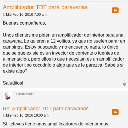
Amplificador TDT para caravanas
pi
o
se
e
Citar
Mié Feb 10, 2016 7:00 am
M
do
s
e
Buenas compañeros,
n
s
a
Unos clientes me piden un amplificador de interior para una
s
j
caravana. Lo quieren a 12 voltios, ya que no suelen parar en
e
campings. Estoy buscando y no encuentro nada, lo único
que se que existe es un inyector de corriente o fuentes de
alimentación, pero ellos lo que necesitan es un amplificador
de interior tipo cocodrilo o algo que se le parezca. Sabéis si
existe algo?
Saluditos!
rri
ba
CristobalH
Re: Amplificador TDT para caravanas
Citar
Mié Feb 10, 2016 10:00 am
M
e
Sí, televes tiene unos amplificadores de interior muy
n