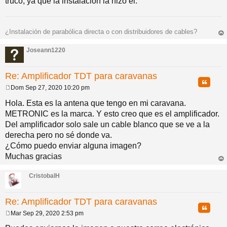
truco, ya que la instalación la hizo él.
¿Instalación de parabólica directa o con distribuidores de cables?
rri
ba
Joseann1220
Re: Amplificador TDT para caravanas
Citar
Dom Sep 27, 2020 10:20 pm
M
e
Hola. Esta es la antena que tengo en mi caravana.
n
METRONIC es la marca. Y esto creo que es el amplificador.
s
a
Del amplificador solo sale un cable blanco que se ve a la
j
derecha pero no sé donde va.
e
¿Cómo puedo enviar alguna imagen?
Muchas gracias
rri
ba
CristobalH
Re: Amplificador TDT para caravanas
Citar
Mar Sep 29, 2020 2:53 pm
M
e