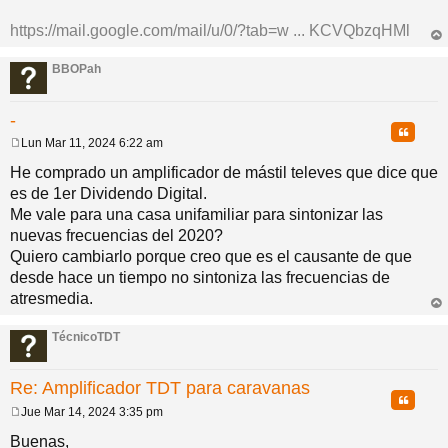
a
j
https://mail.google.com/mail/u/0/?tab=w ... KCVQbzqHMl
e
rri
ba
BBOPah
-
Citar
Lun Mar 11, 2024 6:22 am
M
e
He comprado un amplificador de mástil televes que dice que
n
es de 1er Dividendo Digital.
s
a
Me vale para una casa unifamiliar para sintonizar las
j
nuevas frecuencias del 2020?
e
Quiero cambiarlo porque creo que es el causante de que
desde hace un tiempo no sintoniza las frecuencias de
atresmedia.
rri
ba
TécnicoTDT
Re: Amplificador TDT para caravanas
Citar
Jue Mar 14, 2024 3:35 pm
M
e
Buenas,