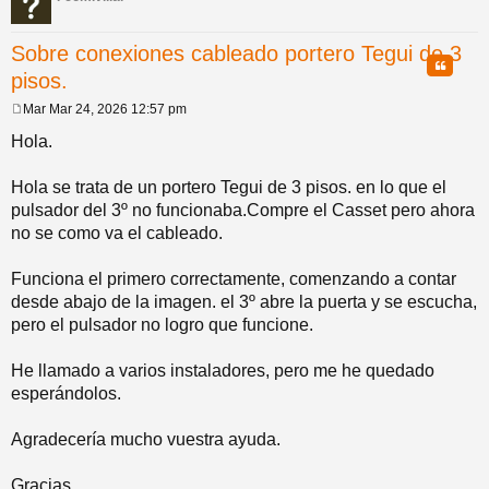
pi
o
se
e
Sobre conexiones cableado portero Tegui de 3
Citar
pisos.
do
s
Mar Mar 24, 2026 12:57 pm
M
s
e
Hola.
n
s
a
Hola se trata de un portero Tegui de 3 pisos. en lo que el
j
pulsador del 3º no funcionaba.Compre el Casset pero ahora
e
no se como va el cableado.
Funciona el primero correctamente, comenzando a contar
desde abajo de la imagen. el 3º abre la puerta y se escucha,
pero el pulsador no logro que funcione.
He llamado a varios instaladores, pero me he quedado
esperándolos.
Agradecería mucho vuestra ayuda.
Gracias.