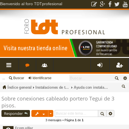
Bienvenido al foro TDTprofesional
...
Buscar
Identificarse
nl
o
s
de
eg
Índice general
Instalaciones de televisión, datos, fibra óptica, porteros, cctv e intrusión.
Ayuda con instalaciones de porteros electrónicos y videoporteros
ac
r
u
nti
ist
us
Sobre conexiones cableado portero Tegui de 3
pisos.
ca
es
o
a
fic
ra
r
Responder
3 mensajes • Página
1
de
1
rá
s
ri
ar
rs
Fcom.villar