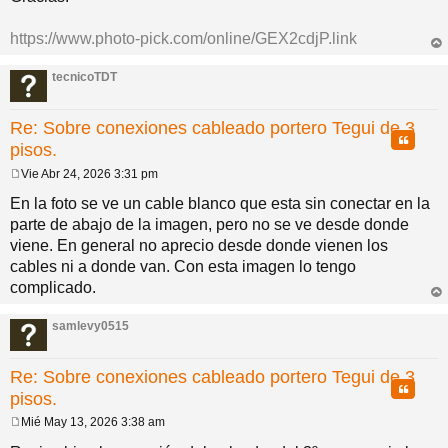
https://www.photo-pick.com/online/GEX2cdjP.link
rri
ba
tecnicoTDT
Re: Sobre conexiones cableado portero Tegui de 3
Citar
pisos.
Vie Abr 24, 2026 3:31 pm
M
e
En la foto se ve un cable blanco que esta sin conectar en la
n
parte de abajo de la imagen, pero no se ve desde donde
s
a
viene. En general no aprecio desde donde vienen los
j
cables ni a donde van. Con esta imagen lo tengo
e
complicado.
rri
ba
samlevy0515
Re: Sobre conexiones cableado portero Tegui de 3
Citar
pisos.
Mié May 13, 2026 3:38 am
M
e