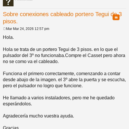
pi
o
se
e
Sobre conexiones cableado portero Tegui de 3
Citar
pisos.
do
s
Mar Mar 24, 2026 12:57 pm
M
s
e
Hola.
n
s
a
Hola se trata de un portero Tegui de 3 pisos. en lo que el
j
pulsador del 3º no funcionaba.Compre el Casset pero ahora
e
no se como va el cableado.
Funciona el primero correctamente, comenzando a contar
desde abajo de la imagen. el 3º abre la puerta y se escucha,
pero el pulsador no logro que funcione.
He llamado a varios instaladores, pero me he quedado
esperándolos.
Agradecería mucho vuestra ayuda.
Gracias.