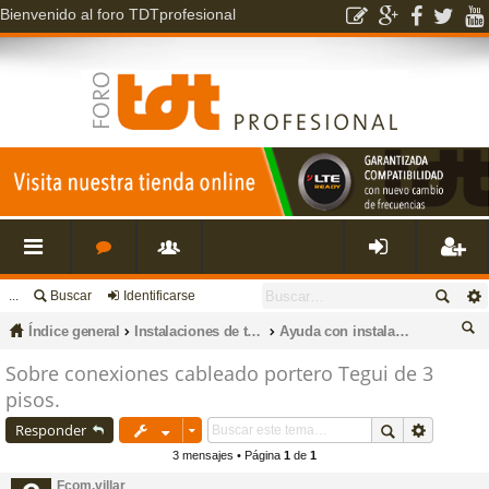
Bienvenido al foro TDTprofesional
...
Buscar
Identificarse
nl
o
s
de
eg
Índice general
Instalaciones de televisión, datos, fibra óptica, porteros, cctv e intrusión.
Ayuda con instalaciones de porteros electrónicos y videoporteros
ac
r
u
nti
ist
us
Sobre conexiones cableado portero Tegui de 3
pisos.
ca
es
o
a
fic
ra
r
Responder
3 mensajes • Página
1
de
1
rá
s
ri
ar
rs
Fcom.villar