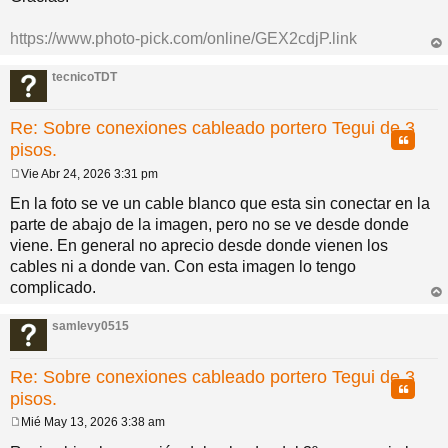
https://www.photo-pick.com/online/GEX2cdjP.link
rri
ba
tecnicoTDT
Re: Sobre conexiones cableado portero Tegui de 3
Citar
pisos.
Vie Abr 24, 2026 3:31 pm
M
e
En la foto se ve un cable blanco que esta sin conectar en la
n
parte de abajo de la imagen, pero no se ve desde donde
s
a
viene. En general no aprecio desde donde vienen los
j
cables ni a donde van. Con esta imagen lo tengo
e
complicado.
rri
ba
samlevy0515
Re: Sobre conexiones cableado portero Tegui de 3
Citar
pisos.
Mié May 13, 2026 3:38 am
M
e