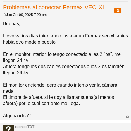
Problemas al conectar Fermax VEO XL
pi
o
se
e
Citar
Jue Oct 09, 2025 7:20 pm
M
do
s
e
Buenas,
n
s
a
Llevo varios dias intentando instalar un Fermax veo xl, antes
s
j
habia otro modelo puesto.
e
En el monitor interior, lo tengo conectado a las 2 "bs", me
llegan 24.4v
Afuera tengo los dos cables conectados a las 2 bs también,
llegan 24.4v
El monitor enciende, pero cuando intento ver la cámara
nada.
El timbre de afuéra, si le doy a llamar suena(al menos
afuéra) por lo cual corriente me llega.
Alguna idea?
rri
ba
tecnicoTDT