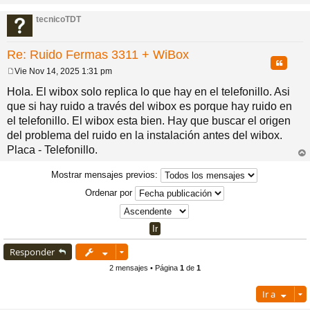
rri
ba
tecnicoTDT
Re: Ruido Fermas 3311 + WiBox
Citar
Vie Nov 14, 2025 1:31 pm
M
e
Hola. El wibox solo replica lo que hay en el telefonillo. Asi
n
que si hay ruido a través del wibox es porque hay ruido en
s
a
el telefonillo. El wibox esta bien. Hay que buscar el origen
j
del problema del ruido en la instalación antes del wibox.
e
Placa - Telefonillo.
rri
ba
Mostrar mensajes previos:
Ordenar por
Responder
2 mensajes • Página
1
de
1
Ir a