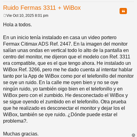
Ruido Fermas 3311 + WiBox
pi
o
se
e
Citar
Vie Oct 10, 2025 8:01 pm
M
do
s
e
Hola a todos.
n
s
a
En un inicio tenía instalado en casa un video portero
s
j
Fermax Citimax ADS Ref. 2447. En la imagen del monitor
e
salían unas ondas en vertical todo lo alto de la pantalla en
centro del monitor, me dijeron que el modelo con Ref. 3311
era compatible, que es el que tengo ahora. He instalado un
WiBox Ref. 3266, pero me he dado cuenta al intentar hablar
tanto por la App de WiBox como por el telefonillo del monitor
se oye un ruido. En la calle me oyen bien y no se oye
ningún ruido, yo también oigo bien en el telefonillo y en
WiBox pero con el zumbido. He desconectado el WiBox y
se sigue oyendo el zumbido en el telefonillo. Otra prueba
que he realizado es desconectar el monitor y dejar los el
WiBox, también se oye ruido. ¿Dónde puede estar el
problema?.
Muchas gracias.