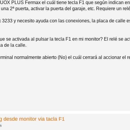
OX PLUS Fermax el cuál tiene tecla F1 que según indican en l
una 2ª puerta, activar la puerta del garaje, etc. Requiere un relé
x 3233 y necesito ayuda con las conexiones, la placa de calle
e activada al pulsar la tecla F1 en mi monitor? El relé se activ
 de la calle.
terminal normalmente abierto (No) el cuál cerrará al accionar el r
g desde monitor via tacla F1
m