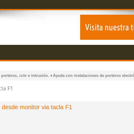
 porteros, cctv e intrusión.
Ayuda con instalaciones de porteros electr
cla F1
 desde monitor via tacla F1