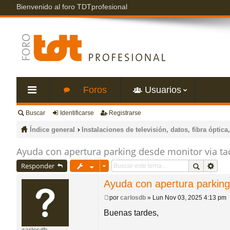
Bienvenido al foro TDTprofesional
Foros
Usuarios
Buscar
Identificarse
Registrarse
nl
Índice general
Instalaciones de televisión, datos, fibra óptica,
ac
Ayuda con apertura parking desde monitor via ta
Responder
es
Ayuda con apertura parking
rá
por
carlosdb
»
Lun Nov 03, 2025 4:13 pm
M
e
Buenas tardes,
pi
n
s