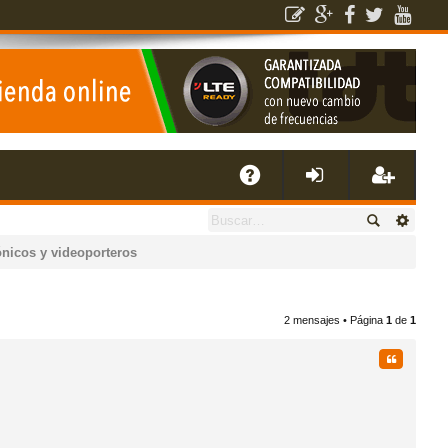
E
A
de
eg
ónicos y videoporteros
Q
nti
ist
2 mensajes • Página
1
de
1
fic
ra
Citar
ar
rs
se
e