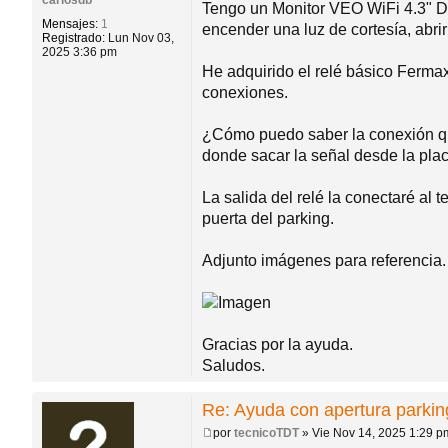
carlosdb
a
Tengo un Monitor VEO WiFi 4.3" DU
j
do
Mensajes:
1
encender una luz de cortesía, abrir 
e
Registrado:
Lun Nov 03,
2025 3:36 pm
He adquirido el relé básico Ferma
s
conexiones.
¿Cómo puedo saber la conexión que s
donde sacar la señal desde la placa
La salida del relé la conectaré al 
puerta del parking.
Adjunto imágenes para referencia.
Gracias por la ayuda.
Saludos.
Re: Ayuda con apertura parkin
por
tecnicoTDT
»
Vie Nov 14, 2025 1:29 p
M