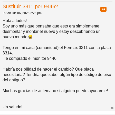
Sustituir 3311 por 9446?
pi
o
se
e
Citar
Sab Dic 06, 2025 2:26 pm
M
do
s
e
Hola a todos!
n
Soy uno más que pensaba que esto era simplemente
s
a
desmontar y montar el nuevo y estoy descubriendo un
s
j
nuevo mundo
e
Tengo en mi casa (comunidad) el Fermax 3311 con la placa
3314.
He comprado el monitor 9446.
Habría posibilidad de hacer el cambio? Que placa
necesitaría? Tendría que saber algún tipo de código de piso
del antiguo?
Muchas gracias de antemano si alguien puede ayudarme!
Un saludo!
rri