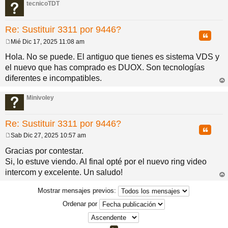
ba
tecnicoTDT
Re: Sustituir 3311 por 9446?
Citar
Mié Dic 17, 2025 11:08 am
M
e
Hola. No se puede. El antiguo que tienes es sistema VDS y
n
el nuevo que has comprado es DUOX. Son tecnologías
s
a
diferentes e incompatibles.
j
rri
e
ba
Minivoley
Re: Sustituir 3311 por 9446?
Citar
Sab Dic 27, 2025 10:57 am
M
e
Gracias por contestar.
n
Si, lo estuve viendo. Al final opté por el nuevo ring video
s
a
intercom y excelente. Un saludo!
j
rri
e
ba
Mostrar mensajes previos:
Ordenar por