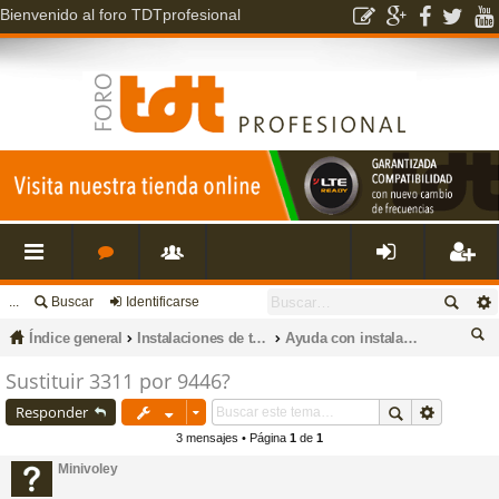
Bienvenido al foro TDTprofesional
...
Buscar
Identificarse
nl
o
s
de
eg
Índice general
Instalaciones de televisión, datos, fibra óptica, porteros, cctv e intrusión.
Ayuda con instalaciones de porteros electrónicos y videoporteros
ac
r
u
nti
ist
us
Sustituir 3311 por 9446?
ca
Responder
es
o
a
fic
ra
r
3 mensajes • Página
1
de
1
Minivoley
rá
s
ri
ar
rs