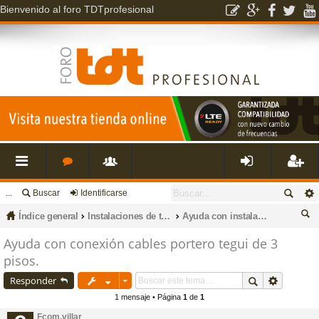
Bienvenido al foro TDTprofesional
...
Buscar
Identificarse
nl
o
s
de
eg
Índice general
Instalaciones de televisión, datos, fibra óptica, porteros, cctv e intrusión.
Ayuda con instalaciones de porteros electrónicos y videoporteros
ac
r
u
nti
ist
us
Ayuda con conexión cables portero tegui de 3
pisos.
ca
es
o
a
fic
ra
r
Responder
1 mensaje • Página
1
de
1
rá
s
ri
ar
rs
Fcom.villar