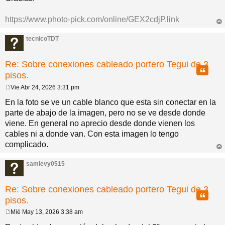
https://www.photo-pick.com/online/GEX2cdjP.link
rri
ba
tecnicoTDT
Re: Sobre conexiones cableado portero Tegui de 3
Citar
pisos.
Vie Abr 24, 2026 3:31 pm
M
e
En la foto se ve un cable blanco que esta sin conectar en la
n
parte de abajo de la imagen, pero no se ve desde donde
s
a
viene. En general no aprecio desde donde vienen los
j
cables ni a donde van. Con esta imagen lo tengo
e
complicado.
rri
ba
samlevy0515
Re: Sobre conexiones cableado portero Tegui de 3
Citar
pisos.
Mié May 13, 2026 3:38 am
M
e