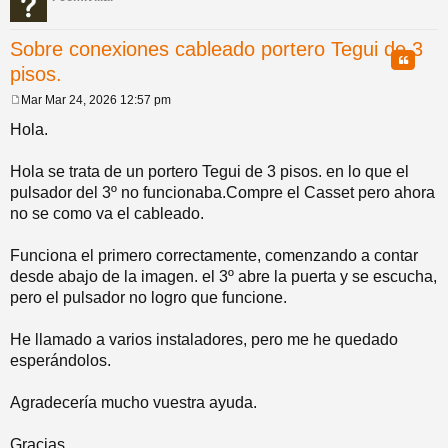
pi
o
se
e
Sobre conexiones cableado portero Tegui de 3
Citar
pisos.
do
s
Mar Mar 24, 2026 12:57 pm
M
s
e
Hola.
n
s
a
Hola se trata de un portero Tegui de 3 pisos. en lo que el
j
pulsador del 3º no funcionaba.Compre el Casset pero ahora
e
no se como va el cableado.
Funciona el primero correctamente, comenzando a contar
desde abajo de la imagen. el 3º abre la puerta y se escucha,
pero el pulsador no logro que funcione.
He llamado a varios instaladores, pero me he quedado
esperándolos.
Agradecería mucho vuestra ayuda.
Gracias.