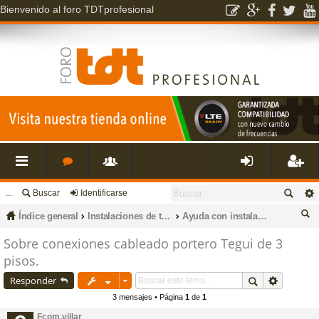
Bienvenido al foro TDTprofesional
...
Buscar
Identificarse
nl
o
s
de
eg
Índice general
Instalaciones de televisión, datos, fibra óptica, porteros, cctv e intrusión.
Ayuda con instalaciones de porteros electrónicos y videoporteros
ac
r
u
nti
ist
us
Sobre conexiones cableado portero Tegui de 3
pisos.
ca
es
o
a
fic
ra
r
Responder
3 mensajes • Página
1
de
1
rá
s
ri
ar
rs
Fcom.villar