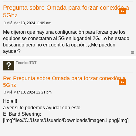
Pregunta sobre Omada para forzar conexión a
pi
o
se
e
Citar
5Ghz
do
s
Mié Mar 13, 2024 11:09 am
M
e
Me dijeron que hay una configuración para forzar que los
n
s
equipos se conectarán al 5G en lugar del 2G. Lo he estado
s
a
buscando pero no encuentro la opción. ¿Me pueden
j
ayudar?
e
rri
ba
TécnicoTDT
Re: Pregunta sobre Omada para forzar conexión a
Citar
5Ghz
Mié Mar 13, 2024 12:21 pm
M
e
Hola!!!
n
a ver si te podemos ayudar con esto:
s
a
El Band Steering:
j
[img]file:///C:/Users/Usuario/Downloads/Imagen1.png[/img]
e