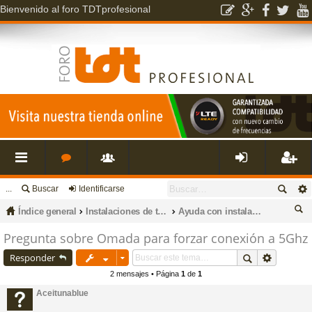
Bienvenido al foro TDTprofesional
...
Buscar
Identificarse
nl
o
s
de
eg
Índice general
Instalaciones de televisión, datos, fibra óptica, porteros, cctv e intrusión.
Ayuda con instalaciones de redes de datos
ac
r
u
nti
ist
us
Pregunta sobre Omada para forzar conexión a 5Ghz
ca
Responder
es
o
a
fic
ra
r
2 mensajes • Página
1
de
1
Aceitunablue
rá
s
ri
ar
rs