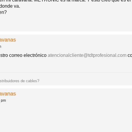
 donde va.
en?
ravanas
m
tro correo electrónico
atencionalcliente@tdtprofesional.com
co
istribuidores de cables?
ravanas
8 pm