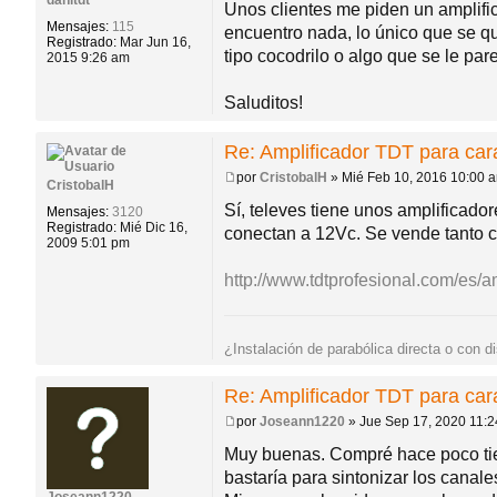
danitdt
a
Unos clientes me piden un amplific
j
do
Mensajes:
115
encuentro nada, lo único que se que
e
Registrado:
Mar Jun 16,
tipo cocodrilo o algo que se le par
2015 9:26 am
s
Saluditos!
Re: Amplificador TDT para ca
por
CristobalH
»
Mié Feb 10, 2016 10:00 
CristobalH
M
e
Sí, televes tiene unos amplificad
Mensajes:
3120
n
Registrado:
Mié Dic 16,
conectan a 12Vc. Se vende tanto co
s
2009 5:01 pm
a
j
http://www.tdtprofesional.com/es/amp
e
¿Instalación de parabólica directa o con d
Re: Amplificador TDT para ca
por
Joseann1220
»
Jue Sep 17, 2020 11:
M
e
Muy buenas. Compré hace poco tie
n
bastaría para sintonizar los canales
s
a
Joseann1220