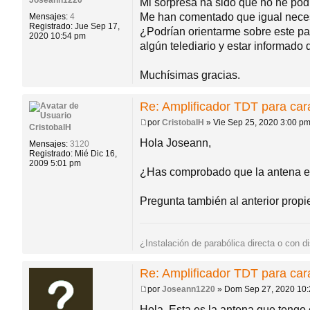
Mi sorpresa ha sido que no he podi
j
Me han comentado que igual necesi
Mensajes:
4
e
Registrado:
Jue Sep 17,
¿Podrían orientarme sobre este par
2020 10:54 pm
algún telediario y estar informado
Muchísimas gracias.
Re: Amplificador TDT para ca
por
CristobalH
»
Vie Sep 25, 2020 3:00 p
CristobalH
M
e
Hola Joseann,
Mensajes:
3120
n
Registrado:
Mié Dic 16,
s
2009 5:01 pm
a
¿Has comprobado que la antena es
j
e
Pregunta también al anterior propiet
¿Instalación de parabólica directa o con d
Re: Amplificador TDT para ca
por
Joseann1220
»
Dom Sep 27, 2020 10
M
e
Hola. Esta es la antena que tengo