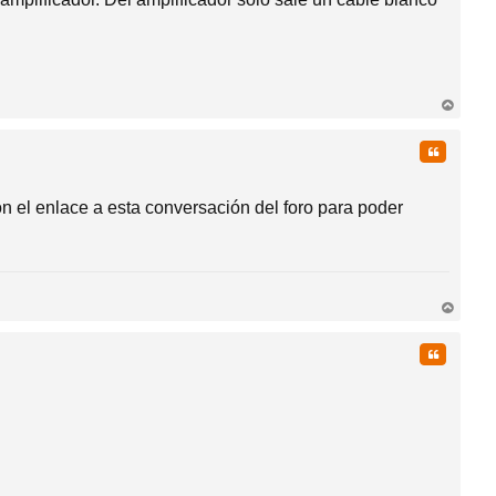
rri
ba
Citar
n el enlace a esta conversación del foro para poder
rri
ba
Citar