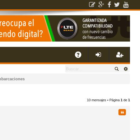
E
A
de
eg
mbarcaciones
Q
nti
ist
10 mensajes • Página
1
de
1
fic
ra
Citar
ar
rs
se
e