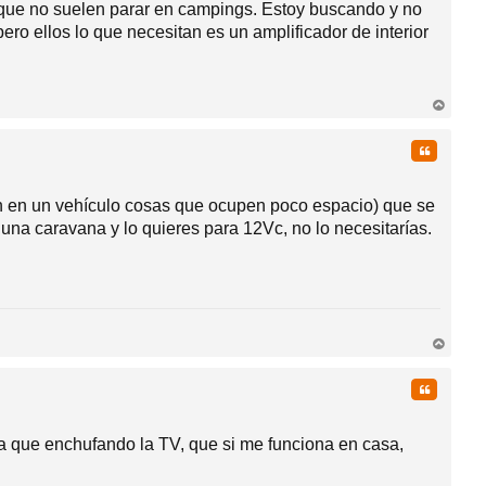
a que no suelen parar en campings. Estoy buscando y no
ero ellos lo que necesitan es un amplificador de interior
rri
ba
Citar
en en un vehículo cosas que ocupen poco espacio) que se
una caravana y lo quieres para 12Vc, no lo necesitarías.
rri
ba
Citar
que enchufando la TV, que si me funciona en casa,