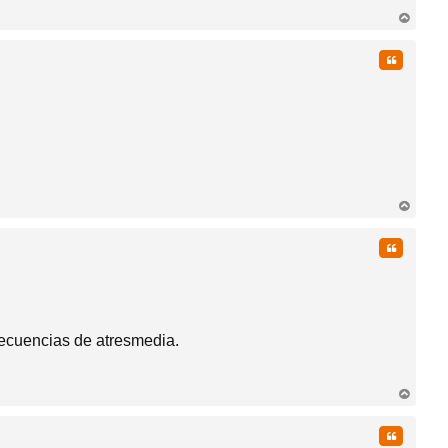
rri
ba
Citar
rri
ba
Citar
recuencias de atresmedia.
rri
ba
Citar