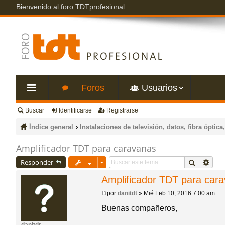
Bienvenido al foro TDTprofesional
Foros
Usuarios
Buscar
Identificarse
Registrarse
nl
Índice general
Instalaciones de televisión, datos, fibra óptica,
ac
Amplificador TDT para caravanas
Responder
es
Amplificador TDT para car
rá
por
danitdt
»
Mié Feb 10, 2016 7:00 am
M
e
Buenas compañeros,
pi
n
s