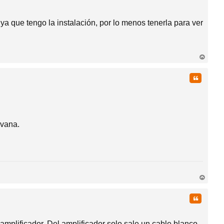
ya que tengo la instalación, por lo menos tenerla para ver
rri
ba
Citar
avana.
rri
ba
Citar
mplificador. Del amplificador solo sale un cable blanco