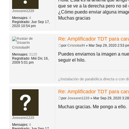
n
que se ve a la derecha pero no sé
s
a
Joseann1220
¿Cómo puedo enviar alguna imag
j
Muchas gracias
Mensajes:
4
e
Registrado:
Jue Sep 17,
2020 10:54 pm
Re: Amplificador TDT para ca
por
CristobalH
»
Mar Sep 29, 2020 2:53 p
CristobalH
M
e
Puedes enviarnos la imagen a nues
Mensajes:
3120
n
Registrado:
Mié Dic 16,
seguir el hilo.
s
2009 5:01 pm
a
j
e
¿Instalación de parabólica directa o con d
Re: Amplificador TDT para ca
por
Joseann1220
»
Mar Sep 29, 2020 3:2
M
e
Muchas gracias. Me pongo a ello.
n
s
a
Joseann1220
j
Mensajes:
4
e
Registrado:
Jue Sep 17,