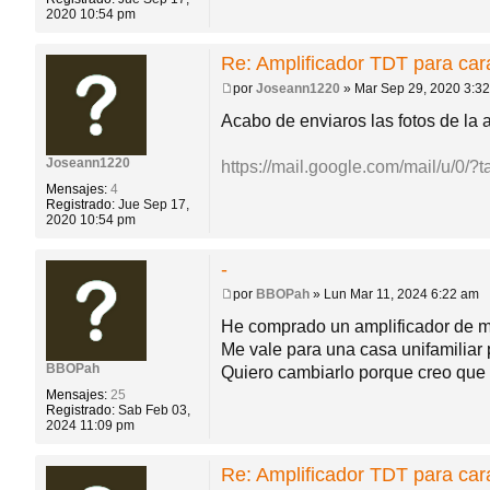
2020 10:54 pm
Re: Amplificador TDT para ca
por
Joseann1220
»
Mar Sep 29, 2020 3:3
M
e
Acabo de enviaros las fotos de la an
n
s
a
Joseann1220
https://mail.google.com/mail/u/0/
j
Mensajes:
4
e
Registrado:
Jue Sep 17,
2020 10:54 pm
-
por
BBOPah
»
Lun Mar 11, 2024 6:22 am
M
e
He comprado un amplificador de más
n
Me vale para una casa unifamiliar 
s
a
BBOPah
Quiero cambiarlo porque creo que 
j
Mensajes:
25
e
Registrado:
Sab Feb 03,
2024 11:09 pm
Re: Amplificador TDT para ca