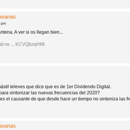
ravanas
2 pm
tena. A ver si os llegan bien...
?tab=w ... KCVQbzqHMl
til televes que dice que es de 1er Dividendo Digital.
para sintonizar las nuevas frecuencias del 2020?
es el causante de que desde hace un tiempo no sintoniza las f
ravanas