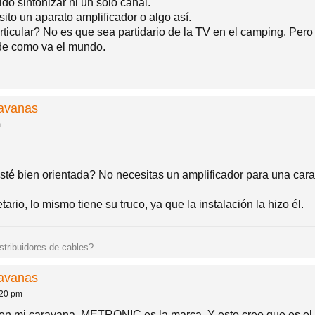
do sintonizar ni un solo canal.
to un aparato amplificador o algo así.
ticular? No es que sea partidario de la TV en el camping. Pero 
 de como va el mundo.
ravanas
m
té bien orientada? No necesitas un amplificador para una car
ario, lo mismo tiene su truco, ya que la instalación la hizo él.
istribuidores de cables?
ravanas
:20 pm
 en mi caravana. METRONIC es la marca. Y esto creo que es el a