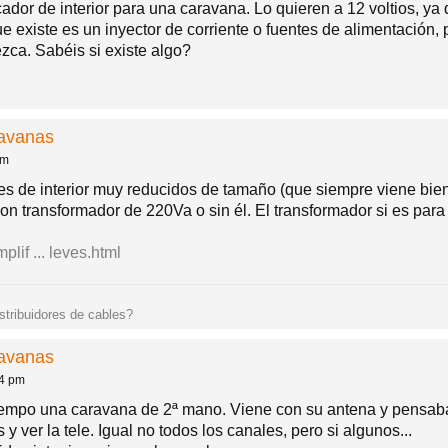
ador de interior para una caravana. Lo quieren a 12 voltios, y
 existe es un inyector de corriente o fuentes de alimentación, p
ezca. Sabéis si existe algo?
ravanas
am
ores de interior muy reducidos de tamaño (que siempre viene bi
n transformador de 220Va o sin él. El transformador si es para 
lif ... leves.html
istribuidores de cables?
ravanas
24 pm
mpo una caravana de 2ª mano. Viene con su antena y pensaba 
 y ver la tele. Igual no todos los canales, pero si algunos...