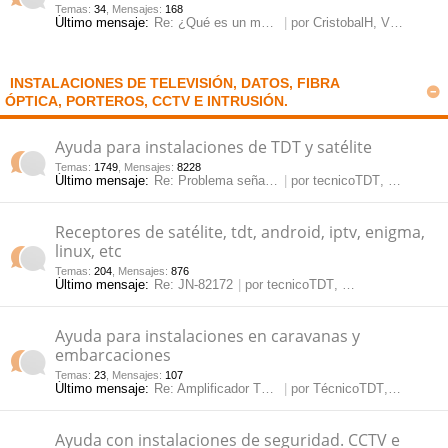
Temas
:
34
,
Mensajes
:
168
Último mensaje:
Re: ¿Qué es un modulador y pa…
por
CristobalH
, Vie May 23, 2025 2:20 pm
pi
o
se
e
do
s
INSTALACIONES DE TELEVISIÓN, DATOS, FIBRA
ÓPTICA, PORTEROS, CCTV E INTRUSIÓN.
s
Ayuda para instalaciones de TDT y satélite
Temas
:
1749
,
Mensajes
:
8228
Último mensaje:
Re: Problema señal satélite
por
tecnicoTDT
, Lun Jun 08, 2026 10:59 am
Receptores de satélite, tdt, android, iptv, enigma,
linux, etc
Temas
:
204
,
Mensajes
:
876
Último mensaje:
Re: JN-82172
por
tecnicoTDT
, Vie May 15, 2026 12:09 pm
Ayuda para instalaciones en caravanas y
embarcaciones
Temas
:
23
,
Mensajes
:
107
Último mensaje:
Re: Amplificador TDT para car…
por
TécnicoTDT
, Jue Mar 14, 2024 3:35 pm
Ayuda con instalaciones de seguridad. CCTV e