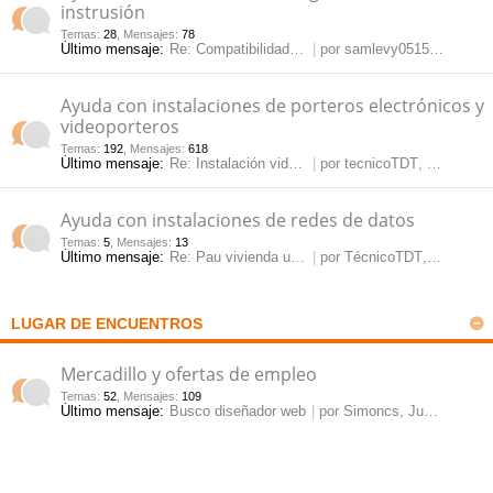
instrusión
Temas
:
28
,
Mensajes
:
78
Último mensaje:
Re: Compatibilidad NVR onvif …
por
samlevy0515
, Jue May
Ayuda con instalaciones de porteros electrónicos y
videoporteros
Temas
:
192
,
Mensajes
:
618
Último mensaje:
Re: Instalación videoportero …
por
tecnicoTDT
, Mar Jul 28, 2026 10:54 am
Ayuda con instalaciones de redes de datos
Temas
:
5
,
Mensajes
:
13
Último mensaje:
Re: Pau vivienda unifamiliar
por
TécnicoTDT
, Vie Mar 15, 2024 11:54 am
LUGAR DE ENCUENTROS
Mercadillo y ofertas de empleo
Temas
:
52
,
Mensajes
:
109
Último mensaje:
Busco diseñador web
por
Simoncs
, Jue Mar 12, 2026 3:10 pm