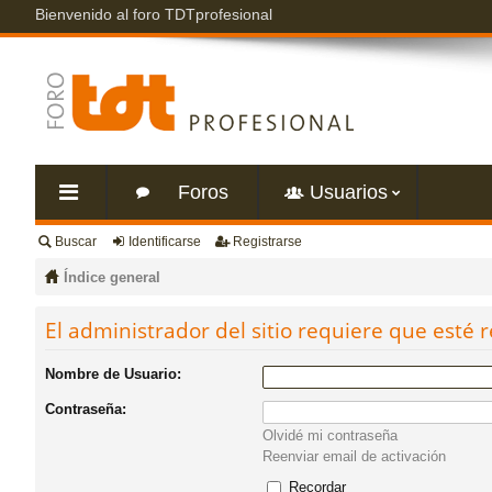
Bienvenido al foro TDTprofesional
Foros
Usuarios
Buscar
Identificarse
Registrarse
nl
Índice general
ac
El administrador del sitio requiere que esté r
es
Nombre de Usuario:
Contraseña:
rá
Olvidé mi contraseña
Reenviar email de activación
pi
Recordar