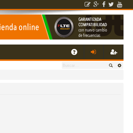
E
A
de
eg
Q
nti
ist
fic
ra
ar
rs
se
e