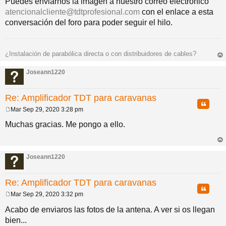
Puedes enviarnos la imagen a nuestro correo electrónico
n
atencionalcliente@tdtprofesional.com
con el enlace a esta
s
a
conversación del foro para poder seguir el hilo.
j
e
¿Instalación de parabólica directa o con distribuidores de cables?
rri
ba
Joseann1220
Re: Amplificador TDT para caravanas
Citar
Mar Sep 29, 2020 3:28 pm
M
e
Muchas gracias. Me pongo a ello.
n
s
a
rri
j
ba
Joseann1220
e
Re: Amplificador TDT para caravanas
Citar
Mar Sep 29, 2020 3:32 pm
M
e
Acabo de enviaros las fotos de la antena. A ver si os llegan
n
bien...
s