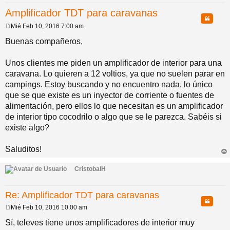
Amplificador TDT para caravanas
pi
o
se
e
Citar
Mié Feb 10, 2016 7:00 am
M
do
s
e
Buenas compañeros,
n
s
a
Unos clientes me piden un amplificador de interior para una
s
j
caravana. Lo quieren a 12 voltios, ya que no suelen parar en
e
campings. Estoy buscando y no encuentro nada, lo único
que se que existe es un inyector de corriente o fuentes de
alimentación, pero ellos lo que necesitan es un amplificador
de interior tipo cocodrilo o algo que se le parezca. Sabéis si
existe algo?
Saluditos!
rri
ba
CristobalH
Re: Amplificador TDT para caravanas
Citar
Mié Feb 10, 2016 10:00 am
M
e
Sí, televes tiene unos amplificadores de interior muy
n