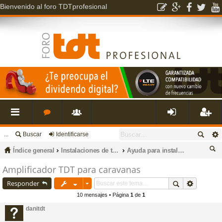
Bienvenido al foro TDTprofesional
...
Buscar
Identificarse
nl
o
s
de
eg
Índice general
Instalaciones de televisión, datos, fibra óptica, porteros, cctv e intrusión.
Ayuda para instalaciones en caravanas y embarcaciones
ac
r
u
nti
ist
us
Amplificador TDT para caravanas
ca
Responder
es
o
a
fic
ra
r
10 mensajes • Página
1
de
1
danitdt
rá
s
ri
ar
rs