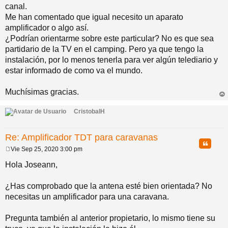
canal.
Me han comentado que igual necesito un aparato
amplificador o algo así.
¿Podrían orientarme sobre este particular? No es que sea
partidario de la TV en el camping. Pero ya que tengo la
instalación, por lo menos tenerla para ver algún telediario y
estar informado de como va el mundo.
Muchísimas gracias.
rri
ba
CristobalH
Re: Amplificador TDT para caravanas
Citar
Vie Sep 25, 2020 3:00 pm
M
e
Hola Joseann,
n
s
a
¿Has comprobado que la antena esté bien orientada? No
j
necesitas un amplificador para una caravana.
e
Pregunta también al anterior propietario, lo mismo tiene su