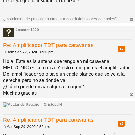
truco, ya que la instalación la hizo él.
¿Instalación de parabólica directa o con distribuidores de cables?
rri
ba
Joseann1220
Re: Amplificador TDT para caravanas
Citar
Dom Sep 27, 2020 10:20 pm
M
e
Hola. Esta es la antena que tengo en mi caravana.
n
METRONIC es la marca. Y esto creo que es el amplificador.
s
a
Del amplificador solo sale un cable blanco que se ve a la
j
derecha pero no sé donde va.
e
¿Cómo puedo enviar alguna imagen?
Muchas gracias
rri
ba
CristobalH
Re: Amplificador TDT para caravanas
Citar
Mar Sep 29, 2020 2:53 pm
M
e