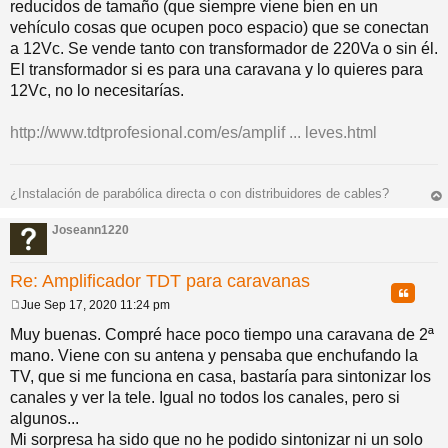
reducidos de tamaño (que siempre viene bien en un
s
a
vehículo cosas que ocupen poco espacio) que se conectan
j
a 12Vc. Se vende tanto con transformador de 220Va o sin él.
e
El transformador si es para una caravana y lo quieres para
12Vc, no lo necesitarías.
http://www.tdtprofesional.com/es/amplif ... leves.html
¿Instalación de parabólica directa o con distribuidores de cables?
rri
ba
Joseann1220
Re: Amplificador TDT para caravanas
Citar
Jue Sep 17, 2020 11:24 pm
M
e
Muy buenas. Compré hace poco tiempo una caravana de 2ª
n
mano. Viene con su antena y pensaba que enchufando la
s
a
TV, que si me funciona en casa, bastaría para sintonizar los
j
canales y ver la tele. Igual no todos los canales, pero si
e
algunos...
Mi sorpresa ha sido que no he podido sintonizar ni un solo