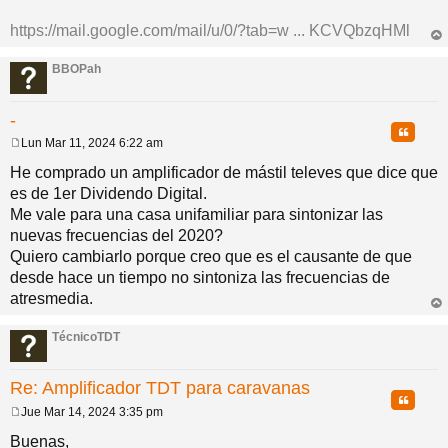
a
j
https://mail.google.com/mail/u/0/?tab=w ... KCVQbzqHMl
e
rri
ba
BBOPah
-
Citar
Lun Mar 11, 2024 6:22 am
M
e
He comprado un amplificador de mástil televes que dice que
n
es de 1er Dividendo Digital.
s
a
Me vale para una casa unifamiliar para sintonizar las
j
nuevas frecuencias del 2020?
e
Quiero cambiarlo porque creo que es el causante de que
desde hace un tiempo no sintoniza las frecuencias de
atresmedia.
rri
ba
TécnicoTDT
Re: Amplificador TDT para caravanas
Citar
Jue Mar 14, 2024 3:35 pm
M
e
Buenas,