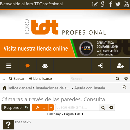
Bienvenido al foro TDTprofesional
...
Buscar
Identificarse
nl
o
s
de
eg
Índice general
Instalaciones de televisión, datos, fibra óptica, porteros, cctv e intrusión.
Ayuda con instalaciones de seguridad. CCTV e instrusión
ac
r
u
nti
ist
us
Cámaras a través de las paredes. Consulta
ca
Responder
es
o
a
fic
ra
r
1 mensaje • Página
1
de
1
rosana25
rá
s
ri
ar
rs