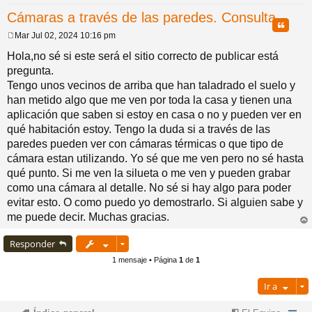
Cámaras a través de las paredes. Consulta
pi
o
se
e
Citar
Mar Jul 02, 2024 10:16 pm
M
do
s
e
Hola,no sé si este será el sitio correcto de publicar está
n
pregunta.
s
a
Tengo unos vecinos de arriba que han taladrado el suelo y
s
j
han metido algo que me ven por toda la casa y tienen una
e
aplicación que saben si estoy en casa o no y pueden ver en
qué habitación estoy. Tengo la duda si a través de las
paredes pueden ver con cámaras térmicas o que tipo de
cámara estan utilizando. Yo sé que me ven pero no sé hasta
qué punto. Si me ven la silueta o me ven y pueden grabar
como una cámara al detalle. No sé si hay algo para poder
evitar esto. O como puedo yo demostrarlo. Si alguien sabe y
me puede decir. Muchas gracias.
rri
ba
Responder
1 mensaje • Página
1
de
1
Ir a