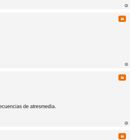
rri
ba
Citar
rri
ba
Citar
recuencias de atresmedia.
rri
ba
Citar