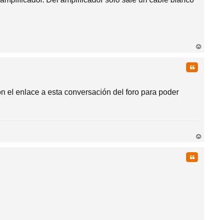
rri
ba
Citar
n el enlace a esta conversación del foro para poder
rri
ba
Citar