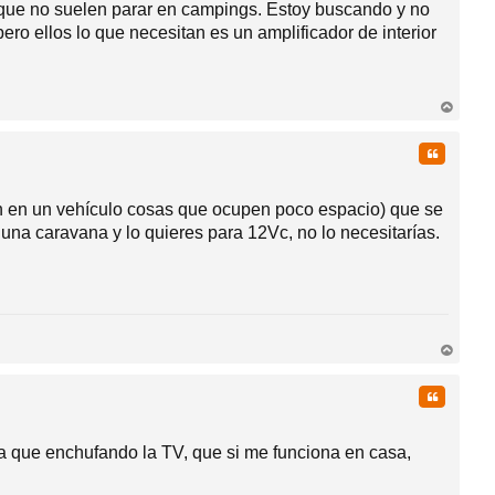
a que no suelen parar en campings. Estoy buscando y no
ero ellos lo que necesitan es un amplificador de interior
rri
ba
Citar
en en un vehículo cosas que ocupen poco espacio) que se
una caravana y lo quieres para 12Vc, no lo necesitarías.
rri
ba
Citar
que enchufando la TV, que si me funciona en casa,