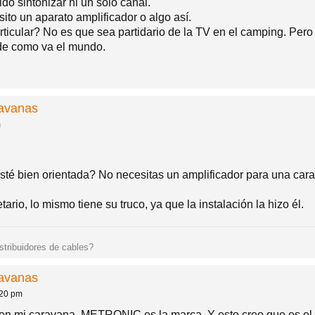
do sintonizar ni un solo canal.
to un aparato amplificador o algo así.
ticular? No es que sea partidario de la TV en el camping. Pero 
 de como va el mundo.
ravanas
m
té bien orientada? No necesitas un amplificador para una car
ario, lo mismo tiene su truco, ya que la instalación la hizo él.
istribuidores de cables?
ravanas
:20 pm
 en mi caravana. METRONIC es la marca. Y esto creo que es el a