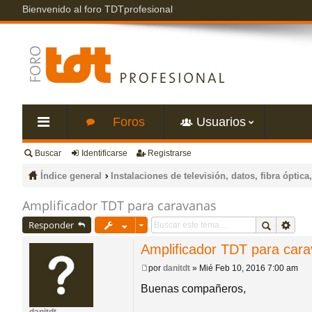
Bienvenido al foro TDTprofesional
Foros
Usuarios
Buscar
Identificarse
Registrarse
nl
Índice general
Instalaciones de televisión, datos, fibra óptica,
ac
Amplificador TDT para caravanas
Responder
es
Amplificador TDT para car
rá
por
danitdt
»
Mié Feb 10, 2016 7:00 am
M
e
Buenas compañeros,
pi
n
s