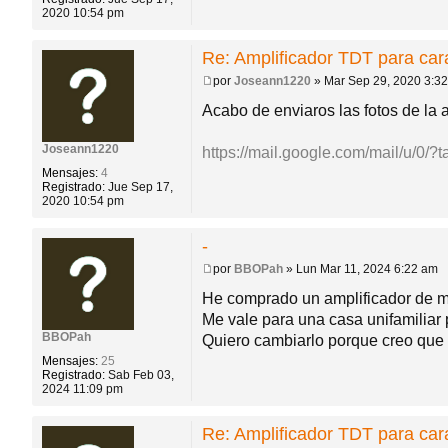
2020 10:54 pm
Re: Amplificador TDT para ca
por
Joseann1220
»
Mar Sep 29, 2020 3:3
M
e
Acabo de enviaros las fotos de la an
n
s
a
Joseann1220
https://mail.google.com/mail/u/0/
j
Mensajes:
4
e
Registrado:
Jue Sep 17,
2020 10:54 pm
-
por
BBOPah
»
Lun Mar 11, 2024 6:22 am
M
e
He comprado un amplificador de más
n
Me vale para una casa unifamiliar 
s
a
BBOPah
Quiero cambiarlo porque creo que 
j
Mensajes:
25
e
Registrado:
Sab Feb 03,
2024 11:09 pm
Re: Amplificador TDT para ca