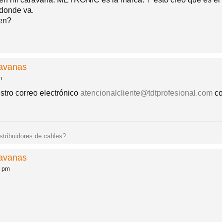
 donde va.
en?
ravanas
m
tro correo electrónico
atencionalcliente@tdtprofesional.com
co
istribuidores de cables?
ravanas
8 pm