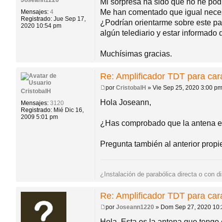
Mi sorpresa ha sido que no he podi
j
Me han comentado que igual necesi
Mensajes:
4
e
Registrado:
Jue Sep 17,
¿Podrían orientarme sobre este par
2020 10:54 pm
algún telediario y estar informado
Muchísimas gracias.
Re: Amplificador TDT para ca
por
CristobalH
»
Vie Sep 25, 2020 3:00 p
CristobalH
M
e
Hola Joseann,
Mensajes:
3120
n
Registrado:
Mié Dic 16,
s
2009 5:01 pm
a
¿Has comprobado que la antena es
j
e
Pregunta también al anterior propiet
¿Instalación de parabólica directa o con d
Re: Amplificador TDT para ca
por
Joseann1220
»
Dom Sep 27, 2020 10
M
e
Hola. Esta es la antena que tengo