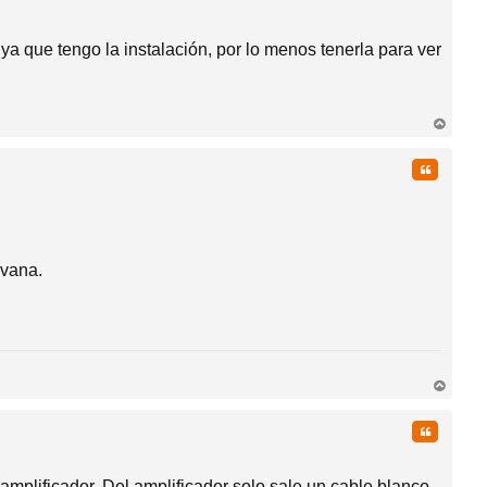
ya que tengo la instalación, por lo menos tenerla para ver
rri
ba
Citar
avana.
rri
ba
Citar
mplificador. Del amplificador solo sale un cable blanco