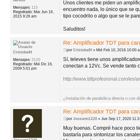
danitdt
a
Unos clientes me piden un amplific
j
do
Mensajes:
115
encuentro nada, lo único que se que
e
Registrado:
Mar Jun 16,
tipo cocodrilo o algo que se le par
2015 9:26 am
s
Saluditos!
Re: Amplificador TDT para ca
por
CristobalH
»
Mié Feb 10, 2016 10:00 
CristobalH
M
e
Sí, televes tiene unos amplificad
Mensajes:
3120
n
Registrado:
Mié Dic 16,
conectan a 12Vc. Se vende tanto co
s
2009 5:01 pm
a
j
http://www.tdtprofesional.com/es/amp
e
¿Instalación de parabólica directa o con d
Re: Amplificador TDT para ca
por
Joseann1220
»
Jue Sep 17, 2020 11:
M
e
Muy buenas. Compré hace poco tie
n
bastaría para sintonizar los canales
s
a
Joseann1220