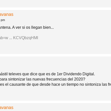
ravanas
2 pm
tena. A ver si os llegan bien...
?tab=w ... KCVQbzqHMl
til televes que dice que es de 1er Dividendo Digital.
para sintonizar las nuevas frecuencias del 2020?
es el causante de que desde hace un tiempo no sintoniza las f
ravanas