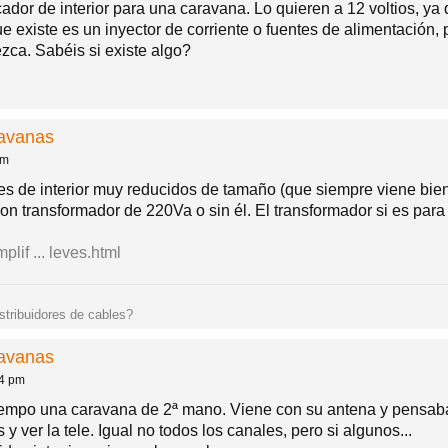
ador de interior para una caravana. Lo quieren a 12 voltios, y
 existe es un inyector de corriente o fuentes de alimentación, p
ezca. Sabéis si existe algo?
ravanas
am
ores de interior muy reducidos de tamaño (que siempre viene bi
n transformador de 220Va o sin él. El transformador si es para 
lif ... leves.html
istribuidores de cables?
ravanas
24 pm
mpo una caravana de 2ª mano. Viene con su antena y pensaba 
 y ver la tele. Igual no todos los canales, pero si algunos...