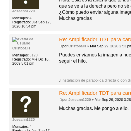
n
que se ve a la derecha pero no sé
s
a
Joseann1220
¿Cómo puedo enviar alguna imag
j
Muchas gracias
Mensajes:
4
e
Registrado:
Jue Sep 17,
2020 10:54 pm
Re: Amplificador TDT para ca
por
CristobalH
»
Mar Sep 29, 2020 2:53 p
CristobalH
M
e
Puedes enviarnos la imagen a nues
Mensajes:
3120
n
Registrado:
Mié Dic 16,
seguir el hilo.
s
2009 5:01 pm
a
j
e
¿Instalación de parabólica directa o con d
Re: Amplificador TDT para ca
por
Joseann1220
»
Mar Sep 29, 2020 3:2
M
e
Muchas gracias. Me pongo a ello.
n
s
a
Joseann1220
j
Mensajes:
4
e
Registrado:
Jue Sep 17,