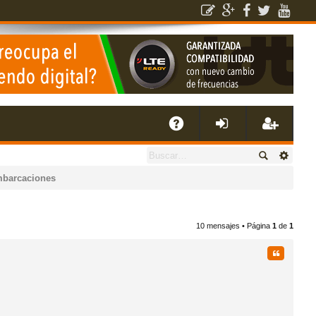
E
A
de
eg
mbarcaciones
Q
nti
ist
10 mensajes • Página
1
de
1
fic
ra
Citar
ar
rs
se
e