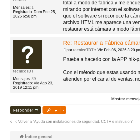
Fermín
a
total a modo de fabrica y me encue
j
do
Mensajes:
1
mirando por internet con el softw
e
Registrado:
Dom Ene 25,
que el software si reconoce la cám
2026 6:58 pm
archivo HTML me aparece una vent
s
restaurar está cámara a modo fáb
Re: Restaurar a Fábrica cámar
por
tecnicoTDT
»
Vie Feb 06, 2026 3:20 p
M
e
Prueba a hacerlo con la APP hik-p
n
s
a
tecnicoTDT
Con el método que estas usando nec
j
atienden por el canal de ventas, no
Mensajes:
39
e
Registrado:
Vie Ago 23,
2019 12:11 pm
Mostrar mensaj
Responder
Volver a “Ayuda con instalaciones de seguridad. CCTV e instrusión”
Índice general