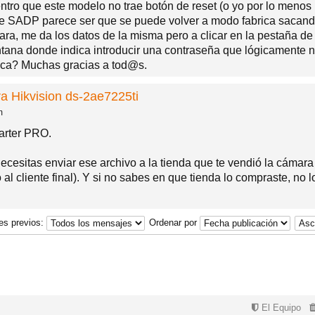
ntro que este modelo no trae botón de reset (o yo por lo menos 
are SADP parece ser que se puede volver a modo fabrica sacand
ara, me da los datos de la misma pero a clicar en la pestaña d
ana donde indica introducir una contraseña que lógicamente n
rica? Muchas gracias a tod@s.
a Hikvision ds-2ae7225ti
m
arter PRO.
esitas enviar ese archivo a la tienda que te vendió la cámara y
 al cliente final). Y si no sabes en que tienda lo compraste, no l
es previos:
Ordenar por
El Equipo