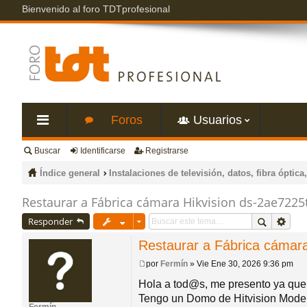
Bienvenido al foro TDTprofesional
Foros
Usuarios
Buscar
Identificarse
Registrarse
nl
Índice general
Instalaciones de televisión, datos, fibra óptica,
ac
Restaurar a Fábrica cámara Hikvision ds-2ae7225t
Responder
es
Restaurar a Fábrica cámara
rá
por
Fermín
»
Vie Ene 30, 2026 9:36 pm
M
e
Hola a tod@s, me presento ya que 
pi
n
Tengo un Domo de Hitvision Modelo
s