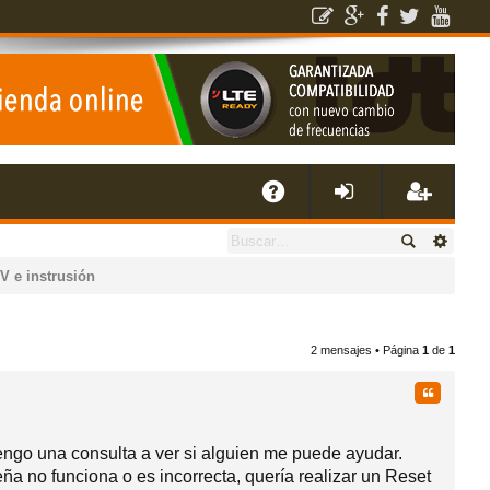
E
A
de
eg
V e instrusión
Q
nti
ist
2 mensajes • Página
1
de
1
fic
ra
Citar
ar
rs
engo una consulta a ver si alguien me puede ayudar.
se
e
 no funciona o es incorrecta, quería realizar un Reset