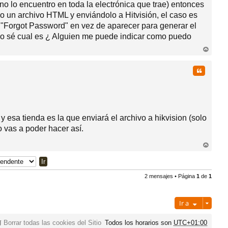
no lo encuentro en toda la electrónica que trae) entonces
o un archivo HTML y enviándolo a Hitvisión, el caso es
e "Forgot Password" en vez de aparecer para generar el
o sé cual es ¿ Alguien me puede indicar como puedo
rri
ba
Citar
 esa tienda es la que enviará el archivo a hikvision (solo
o vas a poder hacer así.
rri
ba
2 mensajes • Página
1
de
1
Ir a
Borrar todas las cookies del Sitio
Todos los horarios son
UTC+01:00